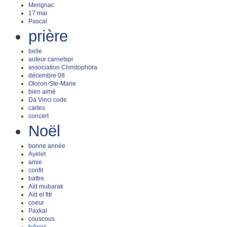
Merignac
17 mai
Pascal
prière
belle
auteur carnetspi
association Christophora
décembre 08
Oloron-Ste-Marie
bien aimé
Da Vinci code
cartes
concert
Noël
bonne année
Ayelet
amie
confit
battre
Aïd mubarak
Aïd el fitr
coeur
Paxkal
couscous
Icônes