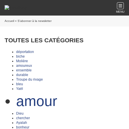
MENU
Accueil
» S'abonner à la newsletter
TOUTES LES CATÉGORIES
déportation
biche
Molière
amoureux
ensemble
durable
Troupe du rivage
bleu
Yaël
amour
Dieu
chercher
Ayalah
bonheur