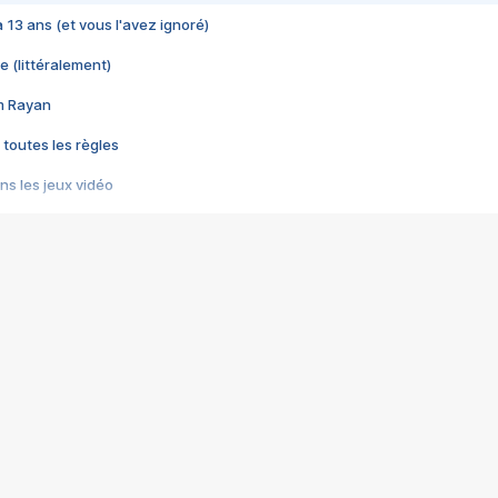
 a 13 ans (et vous l'avez ignoré)
e (littéralement)
im Rayan
 toutes les règles
s les jeux vidéo
us choquant de Rockstar ? - Le scandale BULLY
e plus moche de Steam
du RÊVE tourne au CAUCHEMAR
pendant 8 heures
it… à tort
umiliés par un jeu vidéo
ire - Final Fantasy 8