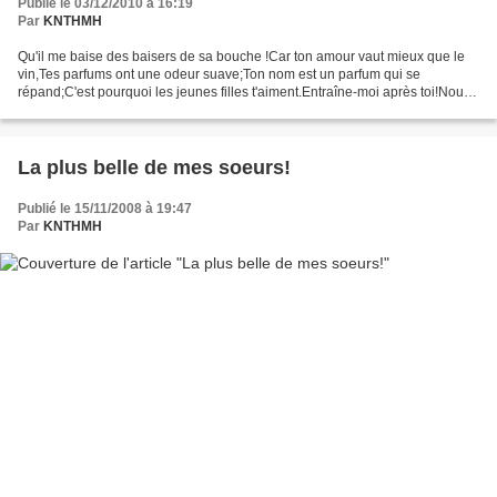
Publié le 03/12/2010 à 16:19
Par
KNTHMH
Qu'il me baise des baisers de sa bouche !Car ton amour vaut mieux que le
vin,Tes parfums ont une odeur suave;Ton nom est un parfum qui se
répand;C'est pourquoi les jeunes filles t'aiment.Entraîne-moi après toi!Nous
courrons!Le roi m'introduit dans ses...
La plus belle de mes soeurs!
Publié le 15/11/2008 à 19:47
Par
KNTHMH