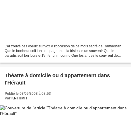
J'ai trouvé ces voeux sur vox A l'occasion de ce mois sacré de Ramadhan
Que le bonheur soit ton compagnon et la tristesse un souvenir Que le
paradis soit ton logis et l'enfer un inconnu Que les anges te couvrent de
leurs ailes et que les démons en soient...
Théatre à domicile ou d'appartement dans
l'Hérault
Publié le 08/05/2008 à 08:53
Par
KNTHMH