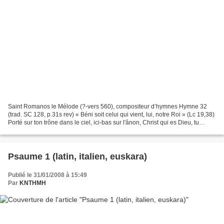
Saint Romanos le Mélode (?-vers 560), compositeur d’hymnes Hymne 32
(trad. SC 128, p.31s rev) « Béni soit celui qui vient, lui, notre Roi » (Lc 19,38)
Porté sur ton trône dans le ciel, ici-bas sur l'ânon, Christ qui es Dieu, tu
accueillais la louange...
Psaume 1 (latin, italien, euskara)
Publié le 31/01/2008 à 15:49
Par
KNTHMH