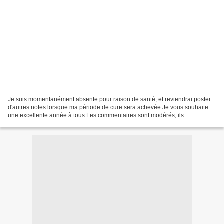
Je suis momentanément absente pour raison de santé, et reviendrai poster
d'autres notes lorsque ma période de cure sera achevée.Je vous souhaite
une excellente année à tous.Les commentaires sont modérés, ils
n'apparaîtront que lorsque je les aurai validés...