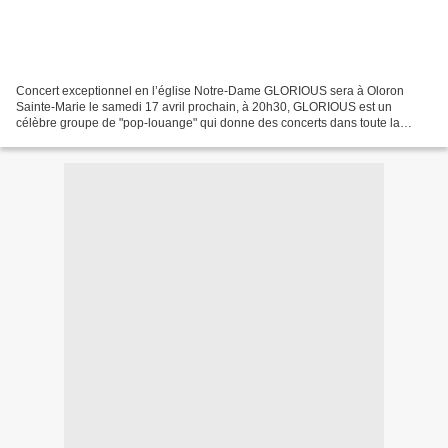
Concert exceptionnel en l’église Notre-Dame GLORIOUS sera à Oloron
Sainte-Marie le samedi 17 avril prochain, à 20h30, GLORIOUS est un
célèbre groupe de "pop-louange" qui donne des concerts dans toute la
France et attire des foules. Leur musique annonce...