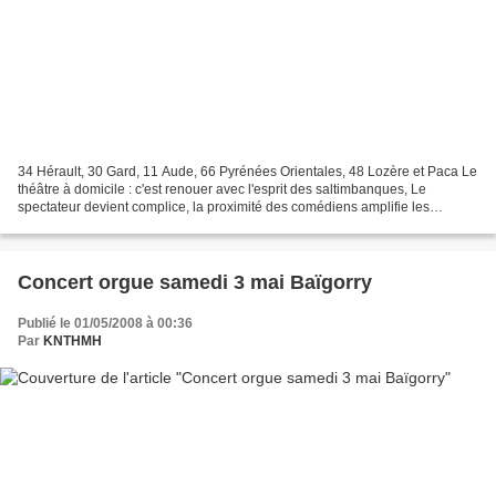
34 Hérault, 30 Gard, 11 Aude, 66 Pyrénées Orientales, 48 Lozère et Paca Le
théâtre à domicile : c'est renouer avec l'esprit des saltimbanques, Le
spectateur devient complice, la proximité des comédiens amplifie les
émotions, le rire ou les larmes, l'intimité...
Concert orgue samedi 3 mai Baïgorry
Publié le 01/05/2008 à 00:36
Par
KNTHMH