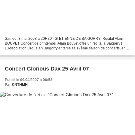
Samedi 3 mai 2008 à 20H30 - St ETIENNE DE BAIGORRY :Récital Alain
BOUVET Concert de printemps :Alain Bouvet offre un récital à Baïgorry !
L’Association Orgue en Baïgorry entame sa 17ème saison de concerts, en
accueillant un de ses adhérents les plus fidèles,...
Concert Glorious Dax 25 Avril 07
Publié le 09/04/2007 à 06:53
Par
KNTHMH