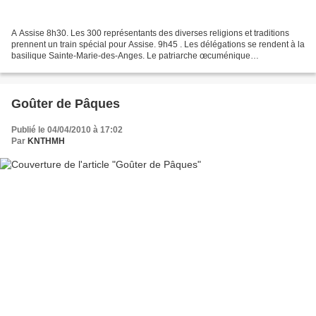
A Assise 8h30. Les 300 représentants des diverses religions et traditions
prennent un train spécial pour Assise. 9h45 . Les délégations se rendent à la
basilique Sainte-Marie-des-Anges. Le patriarche œcuménique
Bartholomeos de Constantinople, le Dr Rowan...
Goûter de Pâques
Publié le 04/04/2010 à 17:02
Par
KNTHMH