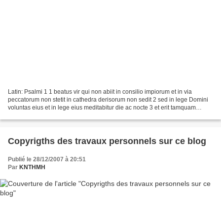
Latin: Psalmi 1 1 beatus vir qui non abiit in consilio impiorum et in via
peccatorum non stetit in cathedra derisorum non sedit 2 sed in lege Domini
voluntas eius et in lege eius meditabitur die ac nocte 3 et erit tamquam
lignum transplantatum iuxta rivulos...
Copyrigths des travaux personnels sur ce blog
Publié le 28/12/2007 à 20:51
Par
KNTHMH