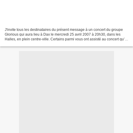
J'invite tous les destinataires du présent message à un concert du groupe
Glorious qui aura lieu à Dax le mercredi 25 avril 2007 à 20h30, dans les
Halles, en plein centre-ville. Certains parmi vous ont assisté au concert qu’ils
ont donné à Dax en Juin...