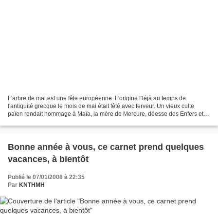
L'arbre de mai est une fête européenne. L'origine Déjà au temps de
l'antiquité grecque le mois de mai était fêté avec ferveur. Un vieux culte
païen rendait hommage à Maïa, la mère de Mercure, déesse des Enfers et
de l'abondance. Elle veillait sur la bonne...
Bonne année à vous, ce carnet prend quelques
vacances, à bientôt
Publié le 07/01/2008 à 22:35
Par
KNTHMH