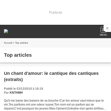
Publicité
MENU
Accueil
» Top articles
Top articles
Un chant d'amour: le cantique des cantiques
(extraits)
Publié le 03/12/2010 à 16:19
Par
KNTHMH
Qu'il me baise des baisers de sa bouche !Car ton amour vaut mieux que le
vin,Tes parfums ont une odeur suave;Ton nom est un parfum qui se
répand;C'est pourquoi les jeunes filles t'aiment.Entraîne-moi après toi!Nous