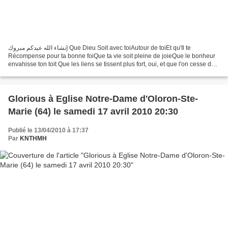
إنشاء الله عيدكم مبروك Que Dieu Soit avec toiAutour de toiEt qu'Il te
Récompense pour ta bonne foiQue ta vie soit pleine de joieQue le bonheur
envahisse ton toit Que les liens se tissent plus fort, oui, et que l'on cesse de
dire des stupidités sur l'islam...
Glorious à Eglise Notre-Dame d'Oloron-Ste-
Marie (64) le samedi 17 avril 2010 20:30
Publié le 13/04/2010 à 17:37
Par
KNTHMH