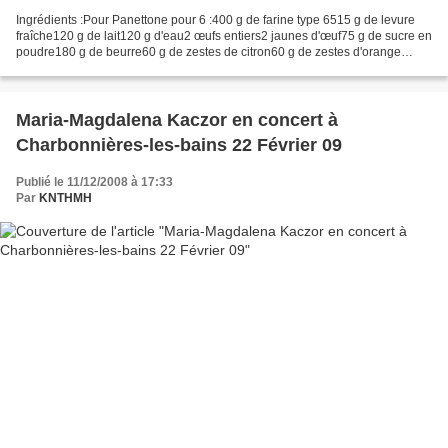
Ingrédients :Pour Panettone pour 6 :400 g de farine type 6515 g de levure
fraîche120 g de lait120 g d'eau2 œufs entiers2 jaunes d'œuf75 g de sucre en
poudre180 g de beurre60 g de zestes de citron60 g de zestes d'orange
fraîche ou confite80 g de raisins...
Maria-Magdalena Kaczor en concert à
Charbonnières-les-bains 22 Février 09
Publié le 11/12/2008 à 17:33
Par
KNTHMH