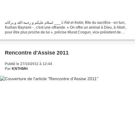
لسلام عليكم و رحمة الله و بركاته ___ L'Aïd el-Kebir, fête du sacrifice - en turc,
Kurban Bayrami - , c'est une offrande. « On offre un animal à Dieu, à Allah,
pour être plus proche de lui », précise Murat Cosgun, vice-président de
l'association culturelle...
Rencontre d'Assise 2011
Publié le 27/10/2011 à 12:44
Par
KNTHMH