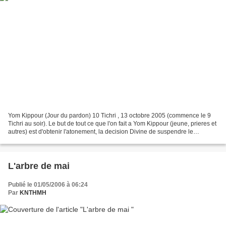
Yom Kippour (Jour du pardon) 10 Tichri , 13 octobre 2005 (commence le 9
Tichri au soir). Le but de tout ce que l'on fait a Yom Kippour (jeune, prieres et
autres) est d'obtenir l'atonement, la decision Divine de suspendre le
jugement pour nos mauvaises...
L'arbre de mai
Publié le 01/05/2006 à 06:24
Par
KNTHMH