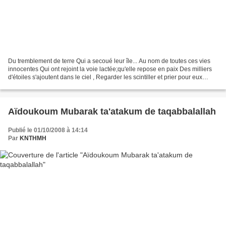
Du tremblement de terre Qui a secoué leur île... Au nom de toutes ces vies
innocentes Qui ont rejoint la voie lactée;qu'elle repose en paix Des milliers
d'étoiles s'ajoutent dans le ciel , Regarder les scintiller et prier pour eux
............ Pour toutes...
Aïdoukoum Mubarak ta'atakum de taqabbalallah
Publié le 01/10/2008 à 14:14
Par
KNTHMH