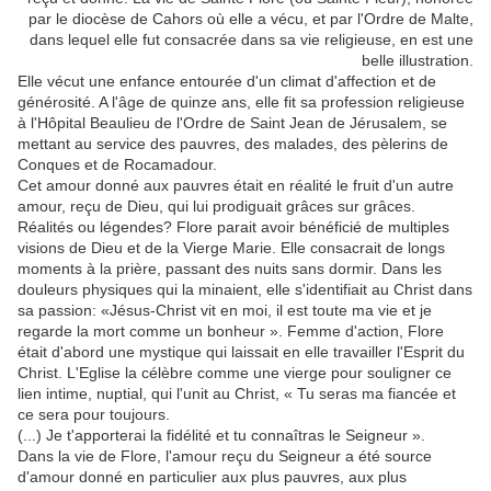
par le diocèse de Cahors où elle a vécu, et par l'Ordre de Malte,
dans lequel elle fut consacrée dans sa vie religieuse, en est une
belle illustration.
Elle vécut une enfance entourée d'un climat d'affection et de
générosité. A l'âge de quinze ans, elle fit sa profession religieuse
à l'Hôpital Beaulieu de l'Ordre de Saint Jean de Jérusalem, se
mettant au service des pauvres, des malades, des pèlerins de
Conques et de Rocamadour.
Cet amour donné aux pauvres était en réalité le fruit d'un autre
amour, reçu de Dieu, qui lui prodiguait grâces sur grâces.
Réalités ou légendes? Flore parait avoir bénéficié de multiples
visions de Dieu et de la Vierge Marie. Elle consacrait de longs
moments à la prière, passant des nuits sans dormir. Dans les
douleurs physiques qui la minaient, elle s'identifiait au Christ dans
sa passion: «Jésus-Christ vit en moi, il est toute ma vie et je
regarde la mort comme un bonheur ». Femme d'action, Flore
était d'abord une mystique qui laissait en elle travailler l'Esprit du
Christ. L'Eglise la célèbre comme une vierge pour souligner ce
lien intime, nuptial, qui l'unit au Christ, « Tu seras ma fiancée et
ce sera pour toujours.
(...) Je t'apporterai la fidélité et tu connaîtras le Seigneur ».
Dans la vie de Flore, l'amour reçu du Seigneur a été source
d'amour donné en particulier aux plus pauvres, aux plus