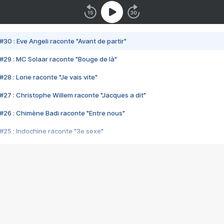
#30 : Eve Angeli raconte "Avant de partir"
#29 : MC Solaar raconte "Bouge de là"
28 : Lorie raconte "Je vais vite"
#27 : Christophe Willem raconte "Jacques a dit"
#26 : Chimène Badi raconte "Entre nous"
#25 : Indochine raconte "3e sexe"
#24 : Zaho raconte "C'est chelou"
#23 : Patrick Bruel raconte "Au café des délices"
#22 : Kyo raconte "Le chemin"
#21 : Nolwenn Leroy raconte "Cassé"
#20 : Patrick Hernandez raconte "Born to be alive"