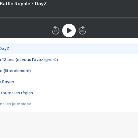
 Battle Royale - DayZ
 DayZ
 a 13 ans (et vous l'avez ignoré)
e (littéralement)
im Rayan
 toutes les règles
s les jeux vidéo
us choquant de Rockstar ? - Le scandale BULLY
e plus moche de Steam
du RÊVE tourne au CAUCHEMAR