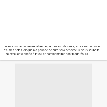
Je suis momentanément absente pour raison de santé, et reviendrai poster
d'autres notes lorsque ma période de cure sera achevée.Je vous souhaite
une excellente année à tous.Les commentaires sont modérés, ils
n'apparaîtront que lorsque je les aurai validés...