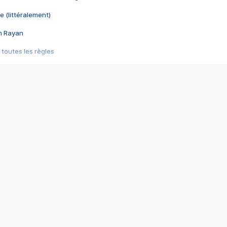
e (littéralement)
im Rayan
 toutes les règles
s les jeux vidéo
us choquant de Rockstar ? - Le scandale BULLY
e plus moche de Steam
du RÊVE tourne au CAUCHEMAR
pendant 8 heures
it… à tort
umiliés par un jeu vidéo
ire - Final Fantasy 8
ti un empire - Age of Empires