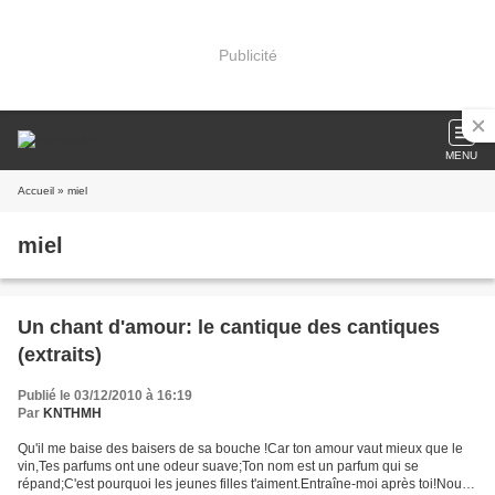
Publicité
MENU
Accueil
» miel
miel
Un chant d'amour: le cantique des cantiques
(extraits)
Publié le 03/12/2010 à 16:19
Par
KNTHMH
Qu'il me baise des baisers de sa bouche !Car ton amour vaut mieux que le
vin,Tes parfums ont une odeur suave;Ton nom est un parfum qui se
répand;C'est pourquoi les jeunes filles t'aiment.Entraîne-moi après toi!Nous