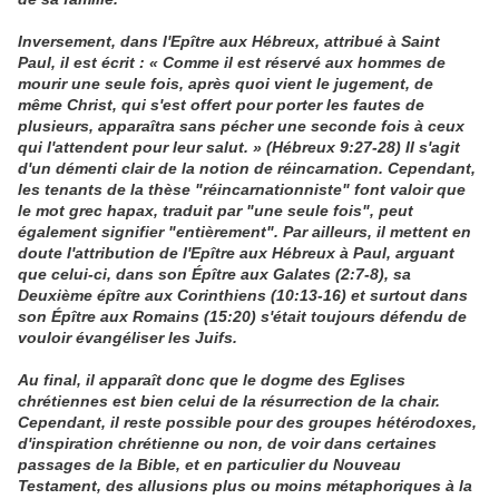
Inversement, dans l'Epître aux Hébreux, attribué à Saint
Paul, il est écrit : « Comme il est réservé aux hommes de
mourir une seule fois, après quoi vient le jugement, de
même Christ, qui s'est offert pour porter les fautes de
plusieurs, apparaîtra sans pécher une seconde fois à ceux
qui l'attendent pour leur salut. » (Hébreux 9:27-28) Il s'agit
d'un démenti clair de la notion de réincarnation. Cependant,
les tenants de la thèse "réincarnationniste" font valoir que
le mot grec hapax, traduit par "une seule fois", peut
également signifier "entièrement". Par ailleurs, il mettent en
doute l'attribution de l'Epître aux Hébreux à Paul, arguant
que celui-ci, dans son Épître aux Galates (2:7-8), sa
Deuxième épître aux Corinthiens (10:13-16) et surtout dans
son Épître aux Romains (15:20) s'était toujours défendu de
vouloir évangéliser les Juifs.
Au final, il apparaît donc que le dogme des Eglises
chrétiennes est bien celui de la résurrection de la chair.
Cependant, il reste possible pour des groupes hétérodoxes,
d'inspiration chrétienne ou non, de voir dans certaines
passages de la Bible, et en particulier du Nouveau
Testament, des allusions plus ou moins métaphoriques à la