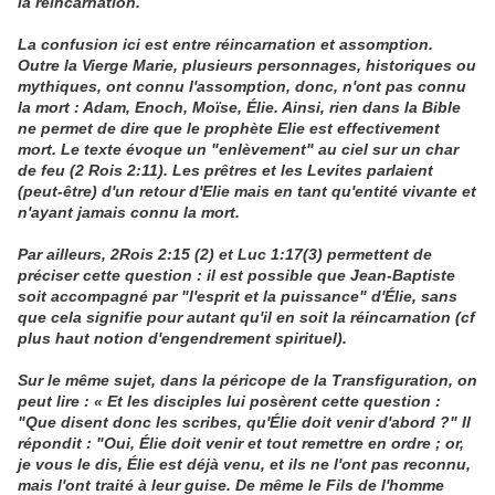
la réincarnation.
La confusion ici est entre réincarnation et assomption.
Outre la Vierge Marie, plusieurs personnages, historiques ou
mythiques, ont connu l'assomption, donc, n'ont pas connu
la mort : Adam, Enoch, Moïse, Élie. Ainsi, rien dans la Bible
ne permet de dire que le prophète Elie est effectivement
mort. Le texte évoque un "enlèvement" au ciel sur un char
de feu (2 Rois 2:11). Les prêtres et les Levites parlaient
(peut-être) d'un retour d'Elie mais en tant qu'entité vivante et
n'ayant jamais connu la mort.
Par ailleurs, 2Rois 2:15 (2) et Luc 1:17(3) permettent de
préciser cette question : il est possible que Jean-Baptiste
soit accompagné par "l'esprit et la puissance" d'Élie, sans
que cela signifie pour autant qu'il en soit la réincarnation (cf
plus haut notion d'engendrement spirituel).
Sur le même sujet, dans la péricope de la Transfiguration, on
peut lire : « Et les disciples lui posèrent cette question :
"Que disent donc les scribes, qu'Élie doit venir d'abord ?" Il
répondit : "Oui, Élie doit venir et tout remettre en ordre ; or,
je vous le dis, Élie est déjà venu, et ils ne l'ont pas reconnu,
mais l'ont traité à leur guise. De même le Fils de l'homme