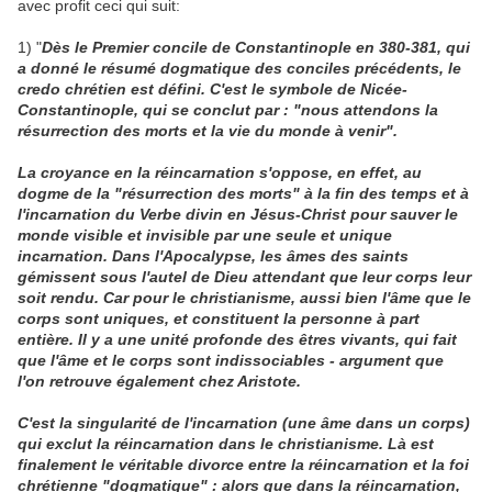
avec profit ceci qui suit:
1) "
Dès le Premier concile de Constantinople en 380-381, qui
a donné le résumé dogmatique des conciles précédents, le
credo chrétien est défini. C'est le symbole de Nicée-
Constantinople, qui se conclut par : "nous attendons la
résurrection des morts et la vie du monde à venir".
La croyance en la réincarnation s'oppose, en effet, au
dogme de la "résurrection des morts" à la fin des temps et à
l'incarnation du Verbe divin en Jésus-Christ pour sauver le
monde visible et invisible par une seule et unique
incarnation. Dans l'Apocalypse, les âmes des saints
gémissent sous l'autel de Dieu attendant que leur corps leur
soit rendu. Car pour le christianisme, aussi bien l'âme que le
corps sont uniques, et constituent la personne à part
entière. Il y a une unité profonde des êtres vivants, qui fait
que l'âme et le corps sont indissociables - argument que
l'on retrouve également chez Aristote.
C'est la singularité de l'incarnation (une âme dans un corps)
qui exclut la réincarnation dans le christianisme. Là est
finalement le véritable divorce entre la réincarnation et la foi
chrétienne "dogmatique" : alors que dans la réincarnation,