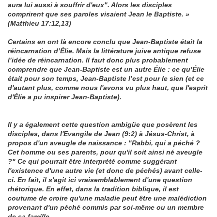
aura lui aussi à souffrir d'eux". Alors les disciples
comprirent que ses paroles visaient Jean le Baptiste. »
(Matthieu 17:12,13)
Certains en ont là encore conclu que Jean-Baptiste était la
réincarnation d’Élie. Mais la littérature juive antique refuse
l’idée de réincarnation. Il faut donc plus probablement
comprendre que Jean-Baptiste est un autre Élie : ce qu’Élie
était pour son temps, Jean-Baptiste l’est pour le sien (et ce
d'autant plus, comme nous l'avons vu plus haut, que l'esprit
d'Élie a pu inspirer Jean-Baptiste).
Il y a également cette question ambigüe que posèrent les
disciples, dans l'Evangile de Jean (9:2) à Jésus-Christ, à
propos d'un aveugle de naissance : "Rabbi, qui a péché ?
Cet homme ou ses parents, pour qu'il soit ainsi né aveugle
?" Ce qui pourrait être interprété comme suggérant
l'existence d'une autre vie (et donc de péchés) avant celle-
ci. En fait, il s'agit ici vraisemblablement d'une question
rhétorique. En effet, dans la tradition biblique, il est
coutume de croire qu'une maladie peut être une malédiction
provenant d'un péché commis par soi-même ou un membre
de sa famille.