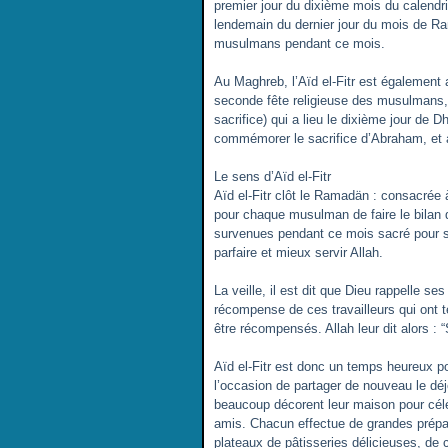
premier jour du dixième mois du calen
lendemain du dernier jour du mois de Ra
musulmans pendant ce mois.
Au Maghreb, l’Aïd el-Fitr est également a
seconde fête religieuse des musulmans, l
sacrifice) qui a lieu le dixième jour de
commémorer le sacrifice d’Abraham, et a
Le sens d’Aïd el-Fitr
Aïd el-Fitr clôt le Ramadän : consacrée 
pour chaque musulman de faire le bilan
survenues pendant ce mois sacré pour s
parfaire et mieux servir Allah.
La veille, il est dit que Dieu rappelle s
récompense de ces travailleurs qui ont t
être récompensés. Allah leur dit alors : 
Aïd el-Fitr est donc un temps heureux p
l’occasion de partager de nouveau le déj
beaucoup décorent leur maison pour célébr
amis. Chacun effectue de grandes prépara
plateaux de pâtisseries délicieuses, de c