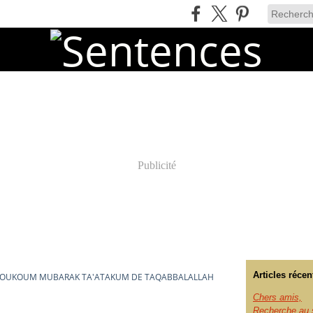
Publicité
Articles récen
DOUKOUM MUBARAK TA'ATAKUM DE TAQABBALALLAH
Chers amis,
Recherche au s