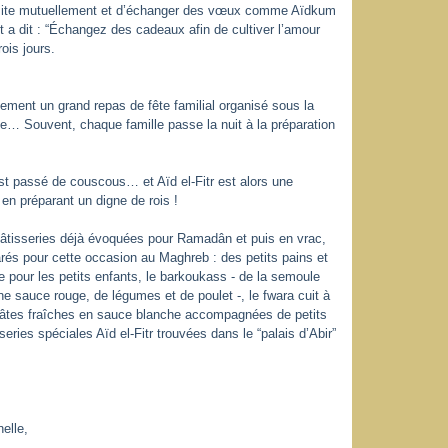
visite mutuellement et d’échanger des vœux comme Aïdkum
a dit : “Échangez des cadeaux afin de cultiver l’amour
rois jours.
llement un grand repas de fête familial organisé sous la
gie… Souvent, chaque famille passe la nuit à la préparation
t passé de couscous… et Aïd el-Fitr est alors une
 en préparant un digne de rois !
âtisseries déjà évoquées pour Ramadân et puis en vrac,
arés pour cette occasion au Maghreb : des petits pains et
 pour les petits enfants, le barkoukass - de la semoule
 sauce rouge, de légumes et de poulet -, le fwara cuit à
 pâtes fraîches en sauce blanche accompagnées de petits
series spéciales Aïd el-Fitr trouvées dans le “palais d’Abir”
elle,