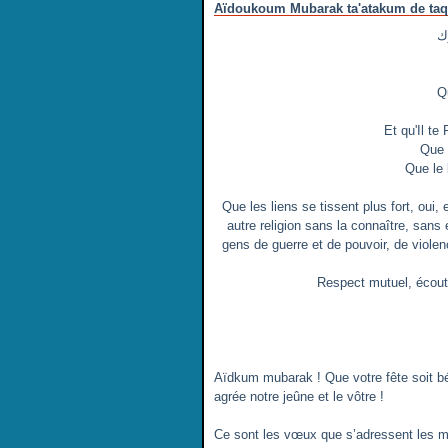
Aïdoukoum Mubarak ta'atakum de taq
ك
Q
Et qu'Il t
Que t
Que le 
Que les liens se tissent plus fort, oui, 
autre religion sans la connaître, san
gens de guerre et de pouvoir, de violen
Respect mutuel, écout
Aïdkum mubarak ! Que votre fête soit b
agrée notre jeûne et le vôtre !
Ce sont les vœux que s’adressent les musu