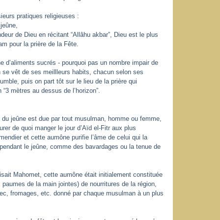
ieurs pratiques religieuses :
 jeûne,
ndeur de Dieu en récitant “Allâhu akbar”, Dieu est le plus
am pour la prière de la Fête.
eûne d’aliments sucrés - pourquoi pas un nombre impair de
 se vêt de ses meillleurs habits, chacun selon ses
mble, puis on part tôt sur le lieu de la prière qui
 “3 mètres au dessus de l’horizon”.
re du jeûne est due par tout musulman, homme ou femme,
rer de quoi manger le jour d’Aïd el-Fitr aux plus
mendier et cette aumône purifie l’âme de celui qui la
ée pendant le jeûne, comme des bavardages ou la tenue de
sait Mahomet, cette aumône était initialement constituée
 paumes de la main jointes) de nourritures de la région,
ns sec, fromages, etc. donné par chaque musulman à un plus