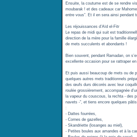
Ensuite, la coutume est de se rendre 
moubarak ! et des cadeaux car Mahomet 
entre vous”. Et il en sera ainsi pendant t
Les réjouissances d’Aïd el-Fitr
Le repas de midi qui suit est traditionne
direction de la mère pour la famille élar
de mets succulents et abondants !
Bien souvent, pendant Ramadan, on s’es
excellente occasion pour se rattraper en
Et puis aussi beaucoup de mets ou de p
quelques autres mets traditionnels prép
des œufs durs décorés avec leur coquille
roulée grossièrement, accompagnée d’une
la vapeur du couscous, la rechta - des
navets -”, et tiens encore quelques pâtis
:
- Dattes fourrées,
- Cornes de gazelles,
- Skandriette (losanges au miel),
- Petites boules aux amandes et à la can
- Boules de neiges (à la noix de coco),