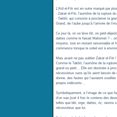
L’Aïd el-Fitr est en outre marqué par plus
- Zakat el-Fitr, l’aumône de la rupture du
- Takbîr, qui consiste à proclamer la gra
Grand, de l’aube jusqu’à l’arrivée de l’im
Ce jour là, on se lève tôt, on petit-déj
dattes comme le faisait Mahomet ? -, on
moyens, tout en restant raisonnable et hu
commence lorsque le soleil est à environ
Mais avant ne pas oublier Zakat el-Fitr !
Comme le Takbîr, l’aumône de la ruptu
grand ou petit… Elle est destinée à procu
nécessiteux sans qu’ils aient besoin de 
donne, des fautes qui l’auraient souill
propos indécents…
Symboliquement, à l’image de ce que fai
d’un saa (soit 4 fois le contenu des deux
telles que blé, orge, dattes, riz, raisi
nécessiteux que lui.