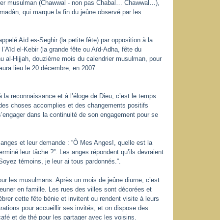
drier musulman (Chawwal - non pas Chabal… Chawwal…),
madân, qui marque la fin du jeûne observé par les
ppelé Aïd es-Seghir (la petite fête) par opposition à la
’Aïd el-Kebir (la grande fête ou Aïd-Adha, fête du
 Dhu al-Hijjah, douzième mois du calendrier musulman, pour
ura lieu le 20 décembre, en 2007.
à la reconnaissance et à l’éloge de Dieu, c’est le temps
 des choses accomplies et des changements positifs
’engager dans la continuité de son engagement pour se
es anges et leur demande : “Ô Mes Anges!, quelle est la
erminé leur tâche ?”. Les anges répondent qu’ils devraient
“Soyez témoins, je leur ai tous pardonnés.”.
our les musulmans. Après un mois de jeûne diurne, c’est
euner en famille. Les rues des villes sont décorées et
er cette fête bénie et invitent ou rendent visite à leurs
tions pour accueillir ses invités, et on dispose des
afé et de thé pour les partager avec les voisins.