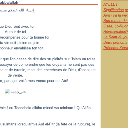
abbalallah
AYELET
Signification 
إنشاء الله عيدكم مبرو
Ainsi va la vie:
Bon temps de 
Osée, Lo-Ruch
ue Dieu Soit avec toi
Réincarnation?
Autour de toi
Le Saint du jo
e Récompense pour ta bonne foi
Deux prénoms l
a vie soit pleine de joie
Prénoms Ketsia
bonheur envahisse ton toit
et que l'on cesse de dire des stupidités sur l'islam ou toute
s essayer de comprendre que les croyants ne sont pas des
ce et de tyranie, mais des chercheurs de Dieu, d'absolu et
de vérité.
e, partage, voilà mes voeux pour cet Aïd!
énie ! ou Taqqabala allâhu minnâ wa minkum ! Qu’Allâh
lmans lorsqu’arrive Aïd el-Fitr (la fête de la rupture), le