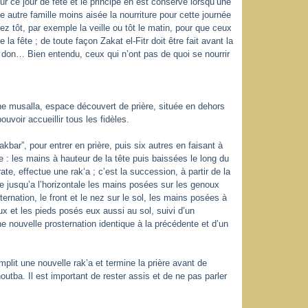
pour ce jour de fête et le principe en est conservé lorsqu’une
 autre famille moins aisée la nourriture pour cette journée
ez tôt, par exemple la veille ou tôt le matin, pour que ceux
 la fête ; de toute façon Zakat el-Fitr doit être fait avant la
e don… Bien entendu, ceux qui n’ont pas de quoi se nourrir
ne musalla, espace découvert de prière, située en dehors
ouvoir accueillir tous les fidèles.
akbar”, pour entrer en prière, puis six autres en faisant à
e : les mains à hauteur de la tête puis baissées le long du
rate, effectue une rak‘a ; c’est la succession, à partir de la
te jusqu’a l’horizontale les mains posées sur les genoux
ernation, le front et le nez sur le sol, les mains posées à
x et les pieds posés eux aussi au sol, suivi d’un
e nouvelle prosternation identique à la précédente et d’un
mplit une nouvelle rak’a et termine la prière avant de
outba. Il est important de rester assis et de ne pas parler