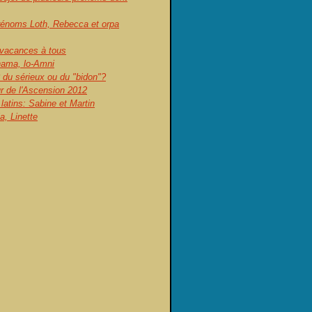
prénoms Loth, Rebecca et orpa
vacances à tous
ama, lo-Amni
 du sérieux ou du "bidon"?
ur de l'Ascension 2012
atins: Sabine et Martin
, Linette