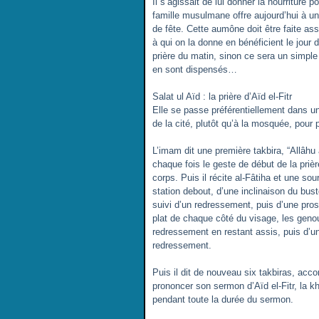
Il s’agissait de lui donner la nourriture 
famille musulmane offre aujourd’hui à une
de fête. Cette aumône doit être faite ass
à qui on la donne en bénéficient le jour de
prière du matin, sinon ce sera un simpl
en sont dispensés…
Salat ul Aïd : la prière d’Aïd el-Fitr
Elle se passe préférentiellement dans u
de la cité, plutôt qu’à la mosquée, pour p
L’imam dit une première takbira, “Allâhu 
chaque fois le geste de début de la prièr
corps. Puis il récite al-Fâtiha et une sou
station debout, d’une inclinaison du bus
suivi d’un redressement, puis d’une prost
plat de chaque côté du visage, les genou
redressement en restant assis, puis d’un
redressement.
Puis il dit de nouveau six takbiras, acco
prononcer son sermon d’Aïd el-Fitr, la kh
pendant toute la durée du sermon.