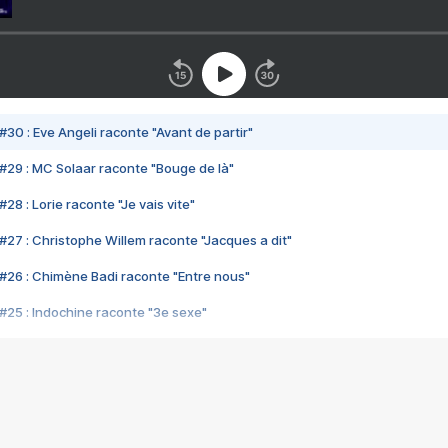
#30 : Eve Angeli raconte "Avant de partir"
#29 : MC Solaar raconte "Bouge de là"
28 : Lorie raconte "Je vais vite"
#27 : Christophe Willem raconte "Jacques a dit"
#26 : Chimène Badi raconte "Entre nous"
#25 : Indochine raconte "3e sexe"
#24 : Zaho raconte "C'est chelou"
#23 : Patrick Bruel raconte "Au café des délices"
#22 : Kyo raconte "Le chemin"