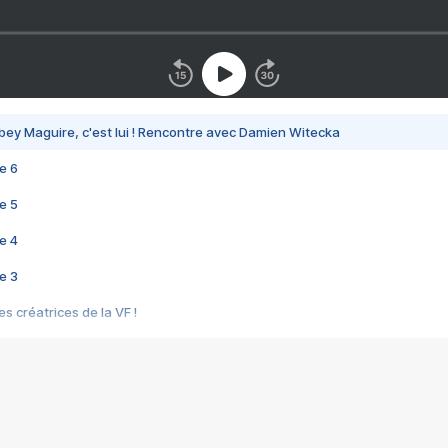
bey Maguire, c'est lui ! Rencontre avec Damien Witecka
e 6
e 5
e 4
e 3
s créatrices de la VF !
e 2
e 1
e Mektoub My Love arrive enfin ! Rencontre avec Shaïn Boumedine et Sal