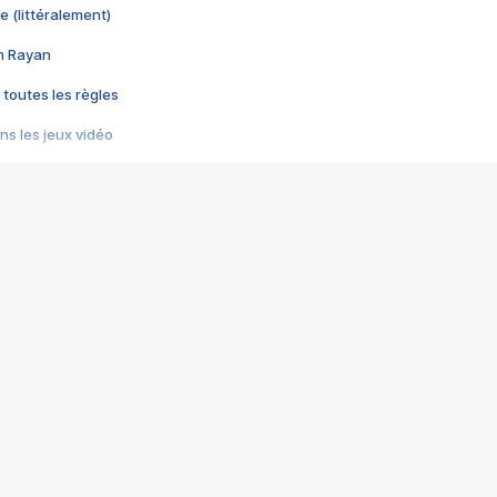
e (littéralement)
im Rayan
 toutes les règles
s les jeux vidéo
us choquant de Rockstar ? - Le scandale BULLY
e plus moche de Steam
du RÊVE tourne au CAUCHEMAR
pendant 8 heures
it… à tort
umiliés par un jeu vidéo
ire - Final Fantasy 8
ti un empire - Age of Empires
story DOFUS