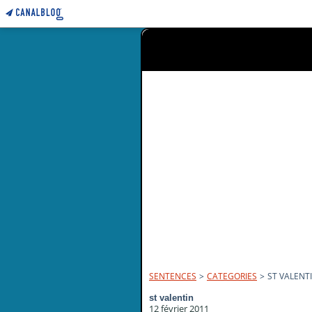
SENTENCES
>
CATEGORIES
>
ST VALENT
st valentin
12 février 2011