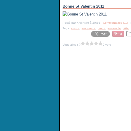
Bonne St Valentin 2011
Posté par KNTHMH à 20:56 -
Commentaires [
…
]
- 
Tags:
amour
,
amoureux
,
coeur
,
ensemble
,
fête
Vous aimez ?
0 vote