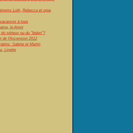
prénoms Loth, Rebecca et orpa
vacances à tous
ama, lo-Amni
 du sérieux ou du "bidon"?
ur de l'Ascension 2012
atins: Sabine et Martin
, Linette