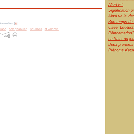
AYELET
Signification 
Ainsi va la vie:
Bon temps de 
Permalien [
#
]
Osée, Lo-Ruch
,
rose
,
scrapbooking
,
souhaits
,
st valentin
Réincarnation?
Le Saint du jo
Deux prénoms l
Prénoms Ketsia