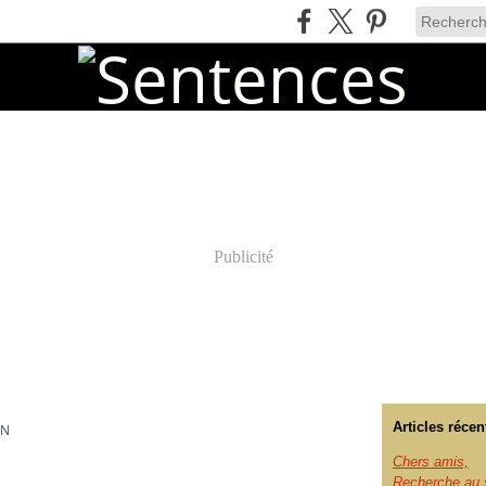
Publicité
Articles récen
IN
Chers amis,
Recherche au s