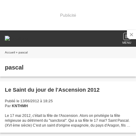
Publicité
MENU
Accueil
» pascal
pascal
Le Saint du jour de l'Ascension 2012
Publié le 13/06/2012 à 18:25
Par
KNTHMH
Le 17 mai 2012, c'était la fête de l'Ascension. Alors on privilégie la fête
religieuse au détriment du "sanctoral". Qui a sa fête le 17 mai? Saint Pascal.
(XVI ème siècle) C'est un saint d'origine espagnole, du pays d'Aragon, fils de
paysans très modestes,...