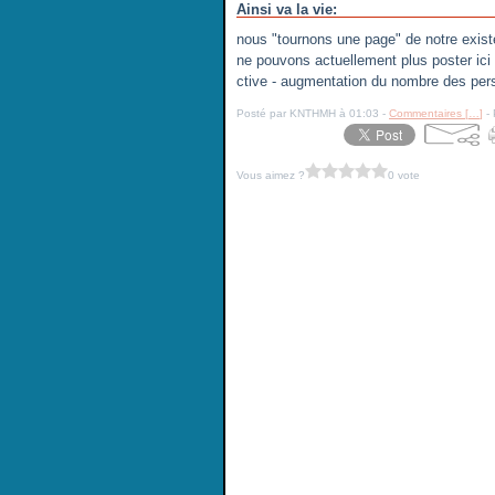
Ainsi va la vie:
nous "tournons une page" de notre exist
ne pouvons actuellement plus poster ici s
ctive - augmentation du nombre des per
Posté par KNTHMH à 01:03 -
Commentaires [
…
]
- 
Vous aimez ?
0 vote