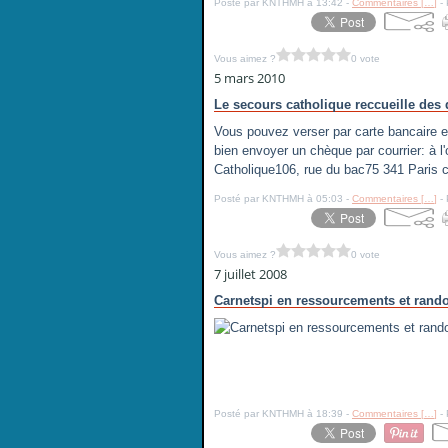
Posté par KNTHMH à 13:42 -
Commentaires [
…
]
- 
Vous aimez ?
0 vote
5 mars 2010
Le secours catholique reccueille des
Vous pouvez verser par carte bancaire e
bien envoyer un chèque par courrier: à l
Catholique106, rue du bac75 341 Paris c
Posté par KNTHMH à 05:03 -
Commentaires [
…
]
- 
Vous aimez ?
0 vote
7 juillet 2008
Carnetspi en ressourcements et randon
Posté par KNTHMH à 18:39 -
Commentaires [
…
]
- 