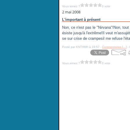
Vous aimez ?
0 vote
2 mai 2008
L'important à présent
Non, ce n'est pas le "Nirvana"!Non, tou
ésiste jusqu'à l'extrême!Il veut m'assujéti
se sur crise de crampesil me refuse l'état 
Posté par KNTHMH à 19:57 -
Commentaires [
…
]
- 
Vous aimez ?
0 vote