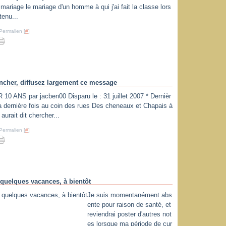
mariage le mariage d'un homme à qui j'ai fait la classe lors
tenu...
Permalien [
#
]
ncher, diffusez largement ce message
S par jacben00 Disparu le : 31 juillet 2007 * Dernièr
 la dernière fois au coin des rues Des cheneaux et Chapais à
aurait dit chercher...
Permalien [
#
]
quelques vacances, à bientôt
Je suis momentanément abs
ente pour raison de santé, et
reviendrai poster d'autres not
es lorsque ma période de cur