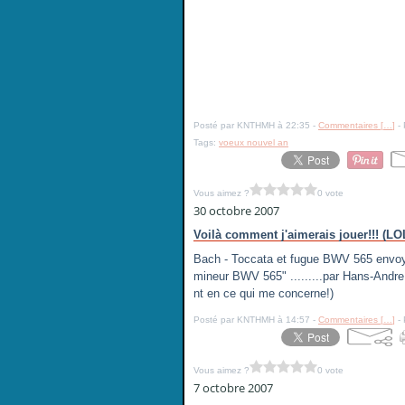
Posté par KNTHMH à 22:35 -
Commentaires [
…
]
- 
Tags:
voeux nouvel an
Vous aimez ?
0 vote
30 octobre 2007
Voilà comment j'aimerais jouer!!! (LO
Bach - Toccata et fugue BWV 565 envoy
mineur BWV 565" .........par Hans-And
nt en ce qui me concerne!)
Posté par KNTHMH à 14:57 -
Commentaires [
…
]
- 
Vous aimez ?
0 vote
7 octobre 2007