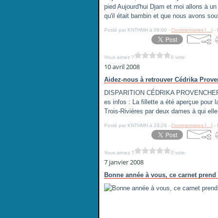
pied Aujourd'hui Djam et moi allons à un 
qu'il était bambin et que nous avons sou
Posté par KNTHMH à 09:00 -
Commentaires [
…
]
- 
Vous aimez ?
0 vote
10 avril 2008
Aidez-nous à retrouver Cédrika Prove
DISPARITION CÉDRIKA PROVENCHER 10 AN
es infos : La fillette a été aperçue pour
Trois-Rivières par deux dames à qui elle 
Posté par KNTHMH à 23:26 -
Commentaires [
…
]
- 
Vous aimez ?
0 vote
7 janvier 2008
Bonne année à vous, ce carnet prend 