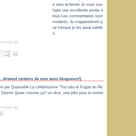
e sera achevée.Je vous sou
haite une excellente année à
tous.Les commentaires sont
modérés, ils n'apparaîtront q
ue lorsque je les aurai validé
s...
Permalien [
#
]
L diraient certains de mes amis blogueurs!)
é par Quarouble La célébrissime "Toccata et Fugue en Ré
re Stamm (jouer comme ça? un rêve, une joke pour le mome
Permalien [
#
]