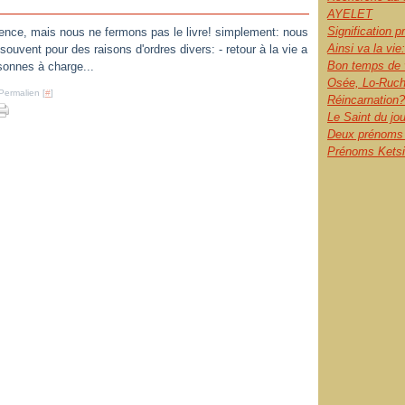
AYELET
Signification 
ence, mais nous ne fermons pas le livre! simplement: nous
Ainsi va la vie:
ouvent pour des raisons d'ordres divers: - retour à la vie a
Bon temps de 
sonnes à charge...
Osée, Lo-Ruch
Permalien [
#
]
Réincarnation?
Le Saint du jo
Deux prénoms l
Prénoms Ketsia