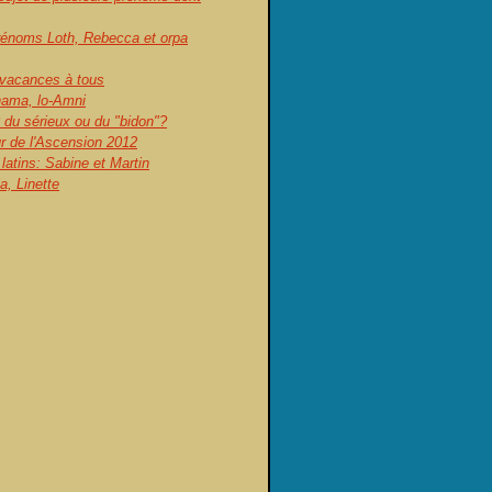
prénoms Loth, Rebecca et orpa
vacances à tous
ama, lo-Amni
 du sérieux ou du "bidon"?
ur de l'Ascension 2012
atins: Sabine et Martin
, Linette