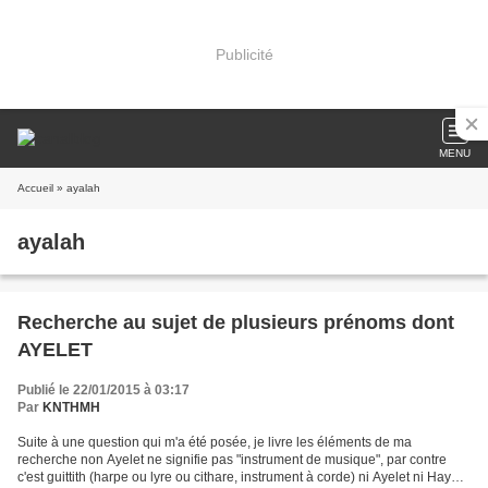
Publicité
MENU
Accueil
» ayalah
ayalah
Recherche au sujet de plusieurs prénoms dont
AYELET
Publié le 22/01/2015 à 03:17
Par
KNTHMH
Suite à une question qui m'a été posée, je livre les éléments de ma
recherche non Ayelet ne signifie pas "instrument de musique", par contre
c'est guittith (harpe ou lyre ou cithare, instrument à corde) ni Ayelet ni Hayet