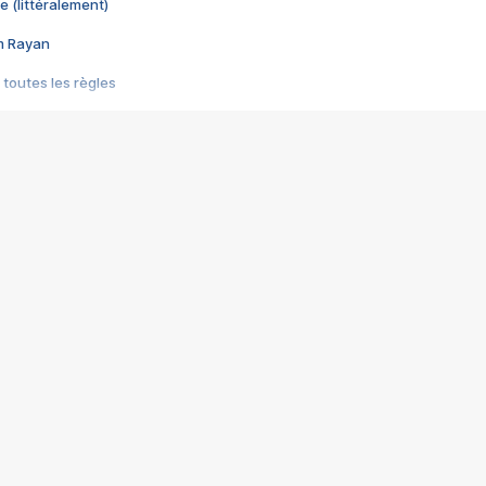
e (littéralement)
im Rayan
 toutes les règles
s les jeux vidéo
us choquant de Rockstar ? - Le scandale BULLY
e plus moche de Steam
du RÊVE tourne au CAUCHEMAR
pendant 8 heures
it… à tort
umiliés par un jeu vidéo
ire - Final Fantasy 8
ti un empire - Age of Empires
story DOFUS