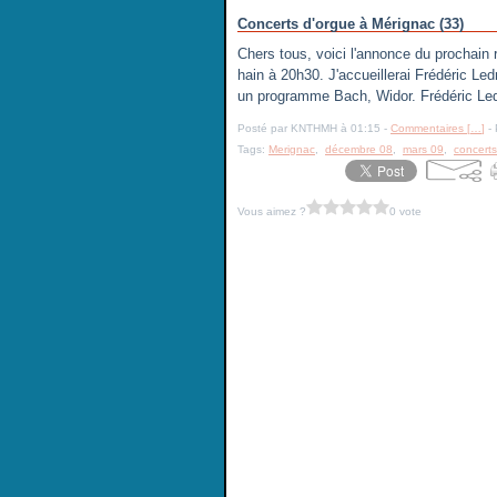
Concerts d'orgue à Mérignac (33)
Chers tous, voici l'annonce du prochain r
hain à 20h30. J'accueillerai Frédéric Led
un programme Bach, Widor. Frédéric Le
Posté par KNTHMH à 01:15 -
Commentaires [
…
]
- 
Tags:
Merignac
,
décembre 08
,
mars 09
,
concerts
Vous aimez ?
0 vote