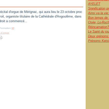
AYELET
Signification 
écital d'orgue de Mérignac, qui aura lieu le 23 octobre proc
Ainsi va la vie:
roit, organiste titulaire de la Cathédrale d'Angoulême, dans
Bon temps de 
droit a commencé...
Osée, Lo-Ruch
Réincarnation?
Permalien [
#
]
Le Saint du jo
 d'orgue
Deux prénoms l
Prénoms Ketsia