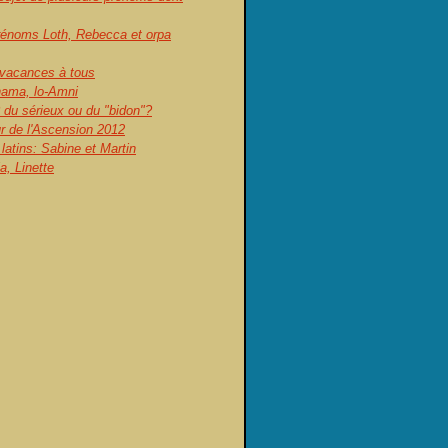
prénoms Loth, Rebecca et orpa
vacances à tous
ama, lo-Amni
 du sérieux ou du "bidon"?
ur de l'Ascension 2012
atins: Sabine et Martin
, Linette