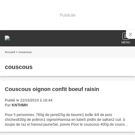
Publicité
MENU
Accueil
» couscous
couscous
Couscous oignon confit boeuf raisin
Publié le 22/10/2010 à 18:44
Par
KNTHMH
Pour 5 personnes: 760g de jarret25g de beurre1 boîte 4/4 de pois
chiches830g de potiron1 oignonHarissa en tube5 pistils de safran2 cuil. à
soupe de raz el hanout jauneSel, poivre Pour le couscous 400g de coucous
grain moyen2 cl d'huile d'olive30cl d'eauSel...