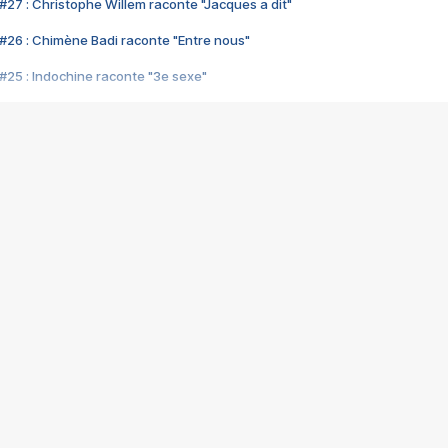
#27 : Christophe Willem raconte "Jacques a dit"
#26 : Chimène Badi raconte "Entre nous"
#25 : Indochine raconte "3e sexe"
#24 : Zaho raconte "C'est chelou"
#23 : Patrick Bruel raconte "Au café des délices"
#22 : Kyo raconte "Le chemin"
#21 : Nolwenn Leroy raconte "Cassé"
#20 : Patrick Hernandez raconte "Born to be alive"
#19 : Lorie raconte "Près de moi"
#18 : Michael Jones raconte "A nos actes manqués" (avec Jean-Jacque
#17 : Khaled raconte "Aïcha"
#16 : Corneille raconte "Parce qu'on vient de loin"
#15 : Indochine raconte "L'aventurier"