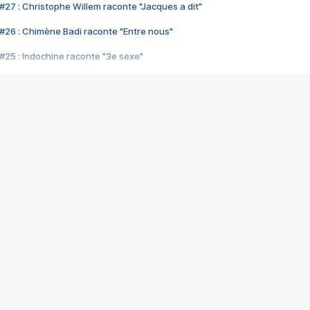
#27 : Christophe Willem raconte "Jacques a dit"
#26 : Chimène Badi raconte "Entre nous"
#25 : Indochine raconte "3e sexe"
#24 : Zaho raconte "C'est chelou"
#23 : Patrick Bruel raconte "Au café des délices"
#22 : Kyo raconte "Le chemin"
#21 : Nolwenn Leroy raconte "Cassé"
#20 : Patrick Hernandez raconte "Born to be alive"
#19 : Lorie raconte "Près de moi"
#18 : Michael Jones raconte "A nos actes manqués" (avec Jean-Jacque
#17 : Khaled raconte "Aïcha"
#16 : Corneille raconte "Parce qu'on vient de loin"
#15 : Indochine raconte "L'aventurier"