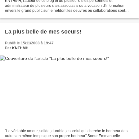
KNTHMH, l'auteur de ce blog et de plusieurs sites personnels et
administrateur de plusieurs sites associatifs ou à vocation d'information
envers le grand public sur le netdont les oeuvres ou collaborations sont
repérées par les copyrigths KNTHMH ou KNTHMH-prod,...
La plus belle de mes soeurs!
Publié le 15/11/2008 à 19:47
Par
KNTHMH
"Le véritable amour, solide, durable, est celui qui cherche le bonheur des
autres en même temps que son propre bonheur" Soeur Emmanuelle -