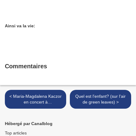
Ainsi va la vie:
Commentaires
< Maria-Magdalena Kaczor
Quel est l'enfant? (sur l'air
en concert à
de green leaves) >
Charbonnières-les-bains 22
Février 09
Hébergé par Canalblog
Top articles