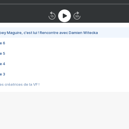
bey Maguire, c'est lui ! Rencontre avec Damien Witecka
e 6
e 5
e 4
e 3
s créatrices de la VF !
e 2
e 1
e Mektoub My Love arrive enfin ! Rencontre avec Shaïn Boumedine et Sal
i : après Toni en famille