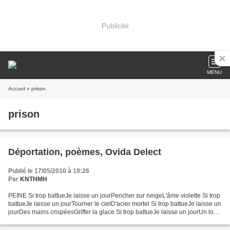
Publicité
MENU
Accueil
» prison
prison
Déportation, poèmes, Ovida Delect
Publié le 17/05/2010 à 19:26
Par
KNTHMH
PEINE Si trop battueJe laisse un jourPencher sur neigeL'âme violette Si trop
battueJe laisse un jourTourner le cielD'acier mortel Si trop battueJe laisse un
jourDes mains crispéesGriffer la glace Si trop battueJe laisse un jourUn long
corps bleuPorté...