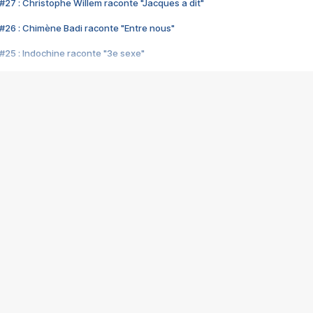
#27 : Christophe Willem raconte "Jacques a dit"
#26 : Chimène Badi raconte "Entre nous"
#25 : Indochine raconte "3e sexe"
#24 : Zaho raconte "C'est chelou"
#23 : Patrick Bruel raconte "Au café des délices"
#22 : Kyo raconte "Le chemin"
#21 : Nolwenn Leroy raconte "Cassé"
#20 : Patrick Hernandez raconte "Born to be alive"
#19 : Lorie raconte "Près de moi"
#18 : Michael Jones raconte "A nos actes manqués" (avec Jean-Jacque
#17 : Khaled raconte "Aïcha"
#16 : Corneille raconte "Parce qu'on vient de loin"
#15 : Indochine raconte "L'aventurier"