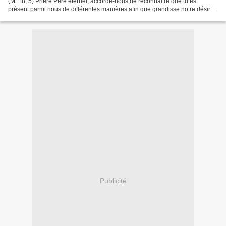
(Mt 18, 5) Prière Père éternel, accorde-nous de reconnaître que tu es
présent parmi nous de différentes manières afin que grandisse notre désir
de parvenir à une communion authentique...
Publicité