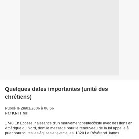
Quelques dates importantes (unité des
chrétiens)
Publié le 28/01/2006 à 06:56
Par
KNTHMH
1740 En Ecosse, naissance d'un mouvement pentecôtiste avec des liens en
Amérique du Nord, dont le message pour le renouveau de la foi appelle à
prier pour toutes les églises et avec elles. 1820 Le Révérend James
Haldane Stewart publie : « Conseils pour...