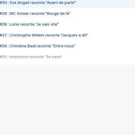
#30 : Eve Angeli raconte "Avant de partir"
#29 : MC Solaar raconte "Bouge de là"
28 : Lorie raconte "Je vais vite"
#27 : Christophe Willem raconte "Jacques a dit"
#26 : Chimène Badi raconte "Entre nous"
#25 : Indochine raconte "3e sexe"
#24 : Zaho raconte "C'est chelou"
#23 : Patrick Bruel raconte "Au café des délices"
#22 : Kyo raconte "Le chemin"
#21 : Nolwenn Leroy raconte "Cassé"
#20 : Patrick Hernandez raconte "Born to be alive"
#19 : Lorie raconte "Près de moi"
#18 : Michael Jones raconte "A nos actes manqués" (avec Jean-Jacque