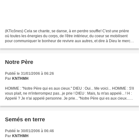
(KTicônes) Cela se chante, se danse, à en perdre souffle! C'est une prière
où toutes les énergies du corps, de l'être intérieur, du coeur se mobilisent
pour communiquer le bonheur de revivre aux autres, et dire à Dieu le merci
pour la délivrance accordée...
Notre Père
Publié le 31/01/2006 à 06:26
Par
KNTHMH
HOMME : "Notre Père qui es aux cieux." DIEU : Oui... Me voici... HOMME : S'il
vous plait, ne m'interrompez pas...je prie ! DIEU : Mais, tu m'as appelé... ! H :
Appelé ? Je n'ai appelé personne. Je prie... "Notre Père qui es aux cieux..."
D : Ah !!! C'est...
Semés en terre
Publié le 30/01/2006 à 06:46
Par
KNTHMH