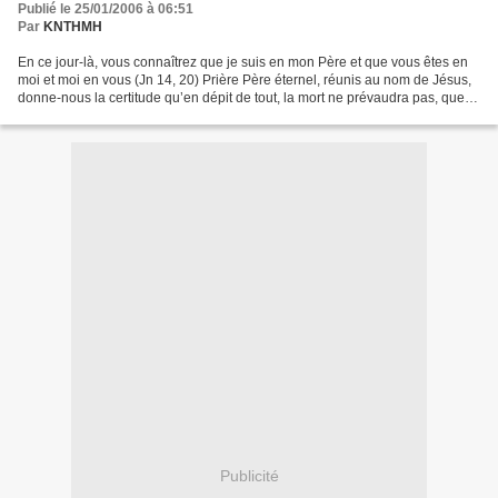
Publié le 25/01/2006 à 06:51
Par
KNTHMH
En ce jour-là, vous connaîtrez que je suis en mon Père et que vous êtes en
moi et moi en vous (Jn 14, 20) Prière Père éternel, réunis au nom de Jésus,
donne-nous la certitude qu’en dépit de tout, la mort ne prévaudra pas, que
nos divisions cesseront,...
Publicité