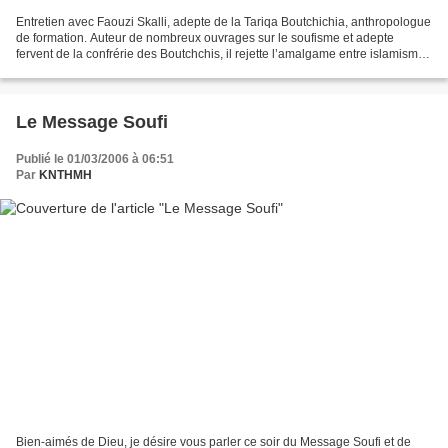
Entretien avec Faouzi Skalli, adepte de la Tariqa Boutchichia, anthropologue
de formation. Auteur de nombreux ouvrages sur le soufisme et adepte
fervent de la confrérie des Boutchchis, il rejette l’amalgame entre islamisme
et soufisme, extrémisme et Islam....
Le Message Soufi
Publié le 01/03/2006 à 06:51
Par
KNTHMH
Bien-aimés de Dieu, je désire vous parler ce soir du Message Soufi et de