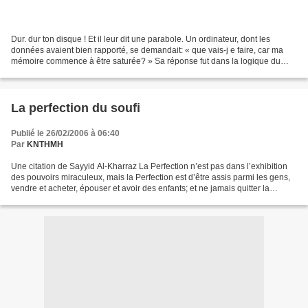
Dur. dur ton disque ! Et il leur dit une parabole. Un ordinateur, dont les
données avaient bien rapporté, se demandait: « que vais-j e faire, car ma
mémoire commence à être saturée? » Sa réponse fut dans la logique du
personnage. Il décida de remplacer...
La perfection du soufi
Publié le 26/02/2006 à 06:40
Par
KNTHMH
Une citation de Sayyid Al-Kharraz La Perfection n’est pas dans l’exhibition
des pouvoirs miraculeux, mais la Perfection est d’être assis parmi les gens,
vendre et acheter, épouser et avoir des enfants; et ne jamais quitter la
présence d’Allah même pour...