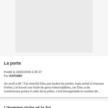
La porte
Publié le 28/02/2006 à 06:37
Par
KNTHMH
Un soufi a dit :"J’ai cherché Dieu par toutes les portes, mais arrivé à chacune
d’elles, j’ai trouvé une foule de gens indescriptibles, car Dieu a de
nombreuses portes.A celle de la prière, c’est inimaginable le nombre de
personnes qui attendaient !A...
L'homme riche et la foi