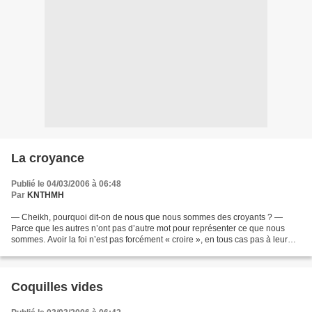
La croyance
Publié le 04/03/2006 à 06:48
Par
KNTHMH
— Cheikh, pourquoi dit-on de nous que nous sommes des croyants ? —
Parce que les autres n’ont pas d’autre mot pour représenter ce que nous
sommes. Avoir la foi n’est pas forcément « croire », en tous cas pas à leur
sens. — Mais alors, quelle est la différence...
Coquilles vides