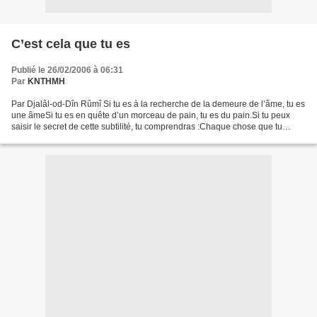
C’est cela que tu es
Publié le 26/02/2006 à 06:31
Par
KNTHMH
Par Djalâl-od-Dîn Rûmî Si tu es à la recherche de la demeure de l’âme, tu es
une âmeSi tu es en quête d’un morceau de pain, tu es du pain.Si tu peux
saisir le secret de cette subtilité, tu comprendras :Chaque chose que tu
recherches, c’est cela que tu...