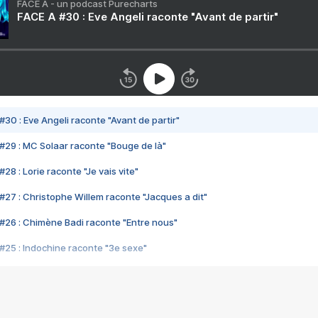
FACE A - un podcast Purecharts
FACE A #30 : Eve Angeli raconte "Avant de partir"
#30 : Eve Angeli raconte "Avant de partir"
#29 : MC Solaar raconte "Bouge de là"
28 : Lorie raconte "Je vais vite"
#27 : Christophe Willem raconte "Jacques a dit"
#26 : Chimène Badi raconte "Entre nous"
#25 : Indochine raconte "3e sexe"
#24 : Zaho raconte "C'est chelou"
#23 : Patrick Bruel raconte "Au café des délices"