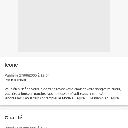
Icône
Publié le 17/08/2005 à 19:54
Par
KNTHMH
Vous êtes l'Icône vous la dessinezavec votre chair et votre sangvotre sueur,
vos hésitationsvos paroles, vos gestesvos révoltesvos amoursVos
tendresses Il vous faut contempler le Modèlejusqu'à lui ressemblerjusqu'à
laisser sur votre facetransparaître...
Charité