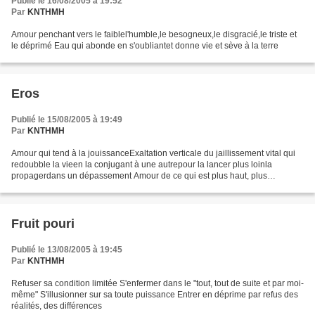
Publié le 16/08/2005 à 19:52
Par
KNTHMH
Amour penchant vers le faiblel'humble,le besogneux,le disgracié,le triste et
le déprimé Eau qui abonde en s'oubliantet donne vie et sève à la terre
Eros
Publié le 15/08/2005 à 19:49
Par
KNTHMH
Amour qui tend à la jouissanceExaltation verticale du jaillissement vital qui
redoubble la vieen la conjugant à une autrepour la lancer plus loinla
propagerdans un dépassement Amour de ce qui est plus haut, plus
grandplus fort, plus beau
Fruit pouri
Publié le 13/08/2005 à 19:45
Par
KNTHMH
Refuser sa condition limitée S'enfermer dans le "tout, tout de suite et par moi-
même" S'illusionner sur sa toute puissance Entrer en déprime par refus des
réalités, des différences