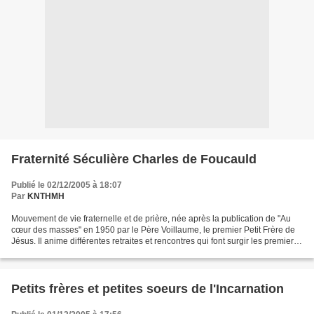
Fraternité Séculière Charles de Foucauld
Publié le 02/12/2005 à 18:07
Par
KNTHMH
Mouvement de vie fraternelle et de prière, née après la publication de "Au
cœur des masses" en 1950 par le Père Voillaume, le premier Petit Frère de
Jésus. Il anime différentes retraites et rencontres qui font surgir les premiers
groupes vers 1951-1952....
Petits frères et petites soeurs de l'Incarnation