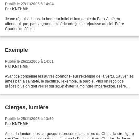
Publié le 27/11/2005 à 14:04
Par
KNTHMH
Je me réjouis ici-bas du bonheur infini et immuable du Bien-Aimé,en
attendant que, par sa grande miséricorde,je me réjouisse au ciel. Frère
Charles de Jésus
Exemple
Publié le 26/11/2005 à 14:01
Par
KNTHMH
Avant de conseiller les autres,donnons-leur l'exemple de la vertu. Sauver les
âmes par la sainteté, le sacrifice, l'exemple, la parole. Plus on reçoit de
grâces,plus on doit veiller sur soi,et éviter la moindre imperfection. Frère
Charles de Jésus
Cierges, lumière
Publié le 25/11/2005 à 13:59
Par
KNTHMH
Aimer la lumière des ciergesqui représente la lumière du Christ: la cire figure
son Corps,la mèche son Äme,la flamme la Divinité. Frère Charles de Jésus