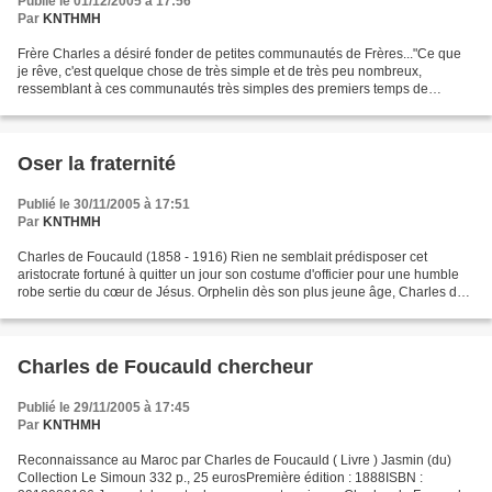
Publié le 01/12/2005 à 17:56
Par
KNTHMH
Frère Charles a désiré fonder de petites communautés de Frères..."Ce que
je rêve, c'est quelque chose de très simple et de très peu nombreux,
ressemblant à ces communautés très simples des premiers temps de
l'Eglise...menant la vie de Nazareth, dans le...
Oser la fraternité
Publié le 30/11/2005 à 17:51
Par
KNTHMH
Charles de Foucauld (1858 - 1916) Rien ne semblait prédisposer cet
aristocrate fortuné à quitter un jour son costume d'officier pour une humble
robe sertie du cœur de Jésus. Orphelin dès son plus jeune âge, Charles de
Foucauld fait ses études à saint...
Charles de Foucauld chercheur
Publié le 29/11/2005 à 17:45
Par
KNTHMH
Reconnaissance au Maroc par Charles de Foucauld ( Livre ) Jasmin (du)
Collection Le Simoun 332 p., 25 eurosPremière édition : 1888ISBN :