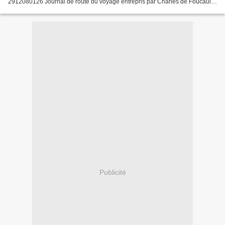
2912080126 Journal de route du voyage entrepris par Charles de Foucauld
au Maroc en 1883-1884. Durant 12 mois, l'ancien...
Publicité