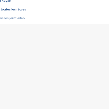
im Rayan
 toutes les règles
s les jeux vidéo
us choquant de Rockstar ? - Le scandale BULLY
e plus moche de Steam
du RÊVE tourne au CAUCHEMAR
pendant 8 heures
it… à tort
umiliés par un jeu vidéo
ire - Final Fantasy 8
ti un empire - Age of Empires
story DOFUS
tard, il crée l'un des pires jeux de tous les temps, MindsEye.