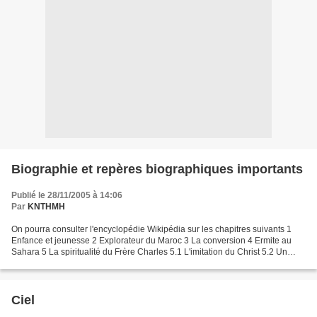
Biographie et repères biographiques importants
Publié le 28/11/2005 à 14:06
Par
KNTHMH
On pourra consulter l'encyclopédie Wikipédia sur les chapitres suivants 1
Enfance et jeunesse 2 Explorateur du Maroc 3 La conversion 4 Ermite au
Sahara 5 La spiritualité du Frère Charles 5.1 L'imitation du Christ 5.2 Un
apostolat innovant 6 La famille...
Ciel