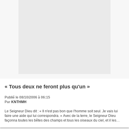
« Tous deux ne feront plus qu'un »
Publié le 08/10/2006 à 06:15
Par
KNTHMH
Le Seigneur Dieu dit : « Il n'est pas bon que l'homme soit seul. Je vais lui
faire une aide qui lui correspondra. » Avec de la terre, le Seigneur Dieu
façonna toutes les bêtes des champs et tous les oiseaux du ciel, et il les
amena vers l'homme pour voir...