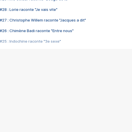
28 : Lorie raconte "Je vais vite"
#27 : Christophe Willem raconte "Jacques a dit"
#26 : Chimène Badi raconte "Entre nous"
#25 : Indochine raconte "3e sexe"
#24 : Zaho raconte "C'est chelou"
#23 : Patrick Bruel raconte "Au café des délices"
#22 : Kyo raconte "Le chemin"
#21 : Nolwenn Leroy raconte "Cassé"
#20 : Patrick Hernandez raconte "Born to be alive"
#19 : Lorie raconte "Près de moi"
#18 : Michael Jones raconte "A nos actes manqués" (avec Jean-Jacque
#17 : Khaled raconte "Aïcha"