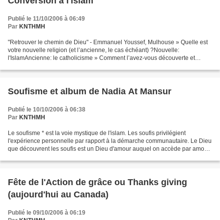
Conversion à l'islam
Publié le 11/10/2006 à 06:49
Par
KNTHMH
"Retrouver le chemin de Dieu" - Emmanuel Youssef, Mulhouse » Quelle est
votre nouvelle religion (et l’ancienne, le cas échéant) ?Nouvelle:
l'IslamAncienne: le catholicisme » Comment l’avez-vous découverte et
qu’est-ce qui vous a poussé à vous convertir...
Soufisme et album de Nadia At Mansur
Publié le 10/10/2006 à 06:38
Par
KNTHMH
Le soufisme * est la voie mystique de l'islam. Les soufis privilégient
l'expérience personnelle par rapport à la démarche communautaire. Le Dieu
que découvrent les soufis est un Dieu d'amour auquel on accède par amour.
"Qui connaît Dieu, l'aime; qui connaît...
Fête de l'Action de grâce ou Thanks giving
(aujourd'hui au Canada)
Publié le 09/10/2006 à 06:19