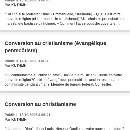
Publié le 15/10/2006 à 06:45
Par
KNTHMH
"J'ai choisi le protestantisme" - Emmanuelle, Strasbourg » Quelle est votre
nouvelle religion (et l’ancienne, le cas échéant) ?J'ai choisi le protestantisme
mais j'ai été baptisée catholique. » Comment l’avez-vous découverte et
qu’est-ce qui vous a poussé...
Conversion au cristianisme (évangélique
pentecôtiste)
Publié le 14/10/2006 à 06:43
Par
KNTHMH
"Du communisme au christianisme" - Jackie, Saint-Dizier » Quelle est votre
nouvelle religion?Chrétien évangélique pentecôtiste, ancien responsable
communiste pendant 34 ans. Membre du bureau fédéral, Conseiller
municipal, Secrétaire de section d'entreprise,...
Conversion au christianisme
Publié le 13/10/2006 à 06:41
Par
KNTHMH
"L'amour de Dieu" - Jean-Louis, Nîmes » Quelle est votre nouvelle religion ?