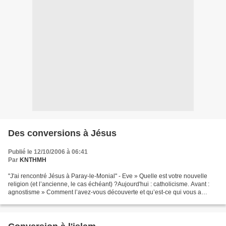
Des conversions à Jésus
Publié le 12/10/2006 à 06:41
Par
KNTHMH
"J'ai rencontré Jésus à Paray-le-Monial" - Eve » Quelle est votre nouvelle
religion (et l’ancienne, le cas échéant) ?Aujourd'hui : catholicisme. Avant :
agnostisme » Comment l’avez-vous découverte et qu’est-ce qui vous a
poussé à vous convertir ?Une visite...