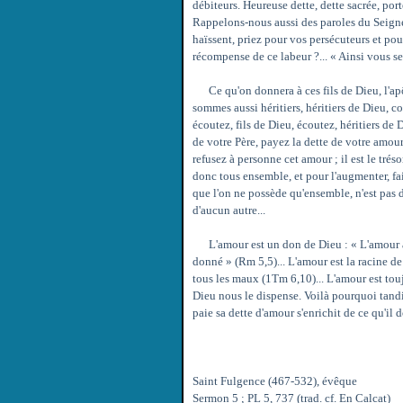
débiteurs. Heureuse dette, dette sacrée, port
Rappelons-nous aussi des paroles du Seigne
haïssent, priez pour vos persécuteurs et pou
récompense de ce labeur ?... « Ainsi vous ser
Ce qu'on donnera à ces fils de Dieu, l'apôt
sommes aussi héritiers, héritiers de Dieu, c
écoutez, fils de Dieu, écoutez, héritiers de 
de votre Père, payez la dette de votre amou
refusez à personne cet amour ; il est le t
donc tous ensemble, et pour l'augmenter, f
que l'on ne possède qu'ensemble, n'est pas de
d'aucun autre...
L'amour est un don de Dieu : « L'amour a é
donné » (Rm 5,5)... L'amour est la racine de 
tous les maux (1Tm 6,10)... L'amour est touj
Dieu nous le dispense. Voilà pourquoi tandi
paie sa dette d'amour s'enrichit de ce qu'il 
Saint Fulgence (467-532), évêque
Sermon 5 ; PL 5, 737 (trad. cf. En Calcat)