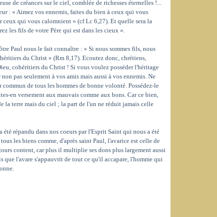
euse de créances sur le ciel, comblée de richesses éternelles !...
ur : « Aimez vos ennemis, faites du bien à ceux qui vous
r ceux qui vous calomnient » (cf Lc 6,27). Et quelle sera la
ez les fils de votre Père qui est dans les cieux ».
re Paul nous le fait connaître : « Si nous sommes fils, nous
ohéritiers du Christ » (Rm 8,17). Ecoutez donc, chrétiens,
Dieu, cohéritiers du Christ ! Si vous voulez posséder l'héritage
r non pas seulement à vos amis mais aussi à vos ennemis. Ne
résor commun de tous les hommes de bonne volonté. Possédez-le
aites-en versement aux mauvais comme aux bons. Car ce bien,
 la terre mais du ciel ; la part de l'un ne réduit jamais celle
té répandu dans nos coeurs par l'Esprit Saint qui nous a été
tous les biens comme, d'après saint Paul, l'avarice est celle de
ours content, car plus il multiplie ses dons plus largement aussi
s que l'avare s'appauvrit de tout ce qu'il accapare, l'homme qui
donne.