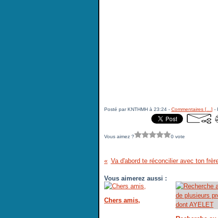
Posté par KNTHMH à 23:24 -
Commentaires [
…
]
- 
Vous aimez ?
0 vote
Va d'abord te réconcilier avec ton frèr
Vous aimerez aussi :
Chers amis,