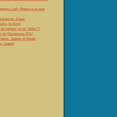
prénoms Loth, Rebecca et orpa
vacances à tous
ama, lo-Amni
 du sérieux ou du "bidon"?
ur de l'Ascension 2012
atins: Sabine et Martin
, Linette