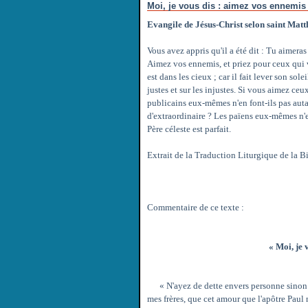
Moi, je vous dis : aimez vos ennemis
Evangile de Jésus-Christ selon saint Matt
Vous avez appris qu'il a été dit : Tu aimera
Aimez vos ennemis, et priez pour ceux qui vo
est dans les cieux ; car il fait lever son sole
justes et sur les injustes. Si vous aimez c
publicains eux-mêmes n'en font-ils pas autan
d'extraordinaire ? Les païens eux-mêmes n'e
Père céleste est parfait.
Extrait de la Traduction Liturgique de la B
Commentaire de ce texte :
« Moi, je 
« N'ayez de dette envers personne sinon c
mes frères, que cet amour que l'apôtre Paul 