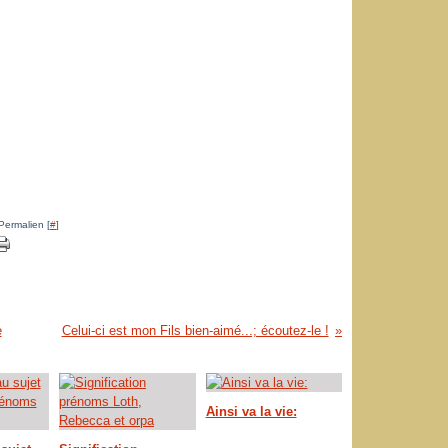
Permalien [
#
]
e
Celui-ci est mon Fils bien-aimé...; écoutez-le !
Ainsi va la vie: