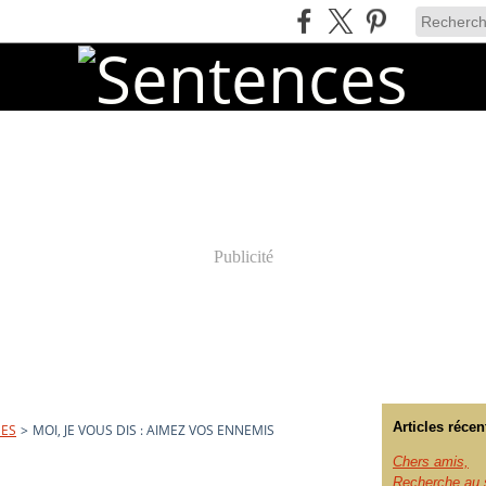
Publicité
Articles récen
UES
>
MOI, JE VOUS DIS : AIMEZ VOS ENNEMIS
Chers amis,
Recherche au s