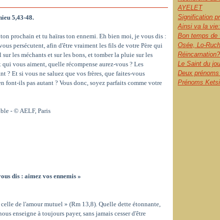
AYELET
Signification 
hieu 5,43-48.
Ainsi va la vie:
Bon temps de 
s ton prochain et tu haïras ton ennemi. Eh bien moi, je vous dis :
Osée, Lo-Ruch
us persécutent, afin d'être vraiment les fils de votre Père qui
Réincarnation?
il sur les méchants et sur les bons, et tomber la pluie sur les
Le Saint du jo
eux qui vous aiment, quelle récompense aurez-vous ? Les
Deux prénoms l
t ? Et si vous ne saluez que vos frères, que faites-vous
Prénoms Ketsia
n font-ils pas autant ? Vous donc, soyez parfaits comme votre
ible - © AELF, Paris
vous dis : aimez vos ennemis »
elle de l'amour mutuel » (Rm 13,8). Quelle dette étonnante,
nous enseigne à toujours payer, sans jamais cesser d'être