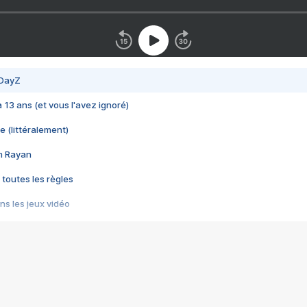
 DayZ
 a 13 ans (et vous l'avez ignoré)
e (littéralement)
im Rayan
 toutes les règles
s les jeux vidéo
us choquant de Rockstar ? - Le scandale BULLY
e plus moche de Steam
du RÊVE tourne au CAUCHEMAR
pendant 8 heures