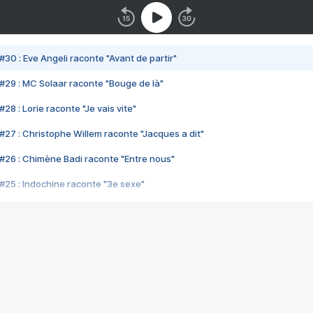
#30 : Eve Angeli raconte "Avant de partir"
#29 : MC Solaar raconte "Bouge de là"
28 : Lorie raconte "Je vais vite"
#27 : Christophe Willem raconte "Jacques a dit"
#26 : Chimène Badi raconte "Entre nous"
#25 : Indochine raconte "3e sexe"
#24 : Zaho raconte "C'est chelou"
#23 : Patrick Bruel raconte "Au café des délices"
#22 : Kyo raconte "Le chemin"
#21 : Nolwenn Leroy raconte "Cassé"
#20 : Patrick Hernandez raconte "Born to be alive"