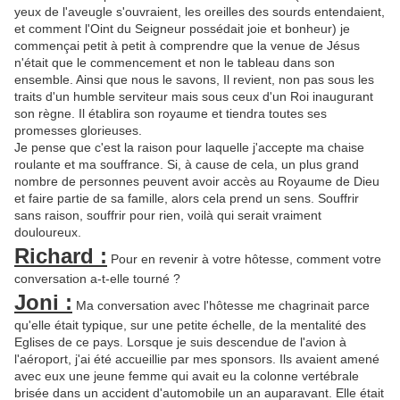
yeux de l'aveugle s'ouvraient, les oreilles des sourds entendaient,
et comment l'Oint du Seigneur possédait joie et bonheur) je
commençai petit à petit à comprendre que la venue de Jésus
n'était que le commencement et non le tableau dans son
ensemble. Ainsi que nous le savons, Il revient, non pas sous les
traits d'un humble serviteur mais sous ceux d'un Roi inaugurant
son règne. Il établira son royaume et tiendra toutes ses
promesses glorieuses.
Je pense que c'est la raison pour laquelle j'accepte ma chaise
roulante et ma souffrance. Si, à cause de cela, un plus grand
nombre de personnes peuvent avoir accès au Royaume de Dieu
et faire partie de sa famille, alors cela prend un sens. Souffrir
sans raison, souffrir pour rien, voilà qui serait vraiment
douloureux.
Richard :
Pour en revenir à votre hôtesse, comment votre
conversation a-t-elle tourné ?
Joni :
Ma conversation avec l'hôtesse me chagrinait parce
qu'elle était typique, sur une petite échelle, de la mentalité des
Eglises de ce pays. Lorsque je suis descendue de l'avion à
l'aéroport, j'ai été accueillie par mes sponsors. Ils avaient amené
avec eux une jeune femme qui avait eu la colonne vertébrale
brisée dans un accident d'automobile un an auparavant. Elle était