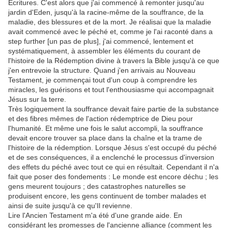
Ecritures. C'est alors que j'ai commencé à remonter jusqu'au
jardin d'Eden, jusqu'à la racine-même de la souffrance, de la
maladie, des blessures et de la mort. Je réalisai que la maladie
avait commencé avec le péché et, comme je l'ai raconté dans a
step further [un pas de plus], j'ai commencé, lentement et
systématiquement, à assembler les éléments du courant de
l'histoire de la Rédemption divine à travers la Bible jusqu'à ce que
j'en entrevoie la structure. Quand j'en arrivais au Nouveau
Testament, je commençai tout d'un coup à comprendre les
miracles, les guérisons et tout l'enthousiasme qui accompagnait
Jésus sur la terre.
Très logiquement la souffrance devait faire partie de la substance
et des fibres mêmes de l'action rédemptrice de Dieu pour
l'humanité. Et même une fois le salut accompli, la souffrance
devait encore trouver sa place dans la chaîne et la trame de
l'histoire de la rédemption. Lorsque Jésus s'est occupé du péché
et de ses conséquences, il a enclenché le processus d'inversion
des effets du péché avec tout ce qui en résultait. Cependant il n'a
fait que poser des fondements : Le monde est encore déchu ; les
gens meurent toujours ; des catastrophes naturelles se
produisent encore, les gens continuent de tomber malades et
ainsi de suite jusqu'à ce qu'Il revienne.
Lire l'Ancien Testament m'a été d'une grande aide. En
considérant les promesses de l'ancienne alliance (comment les