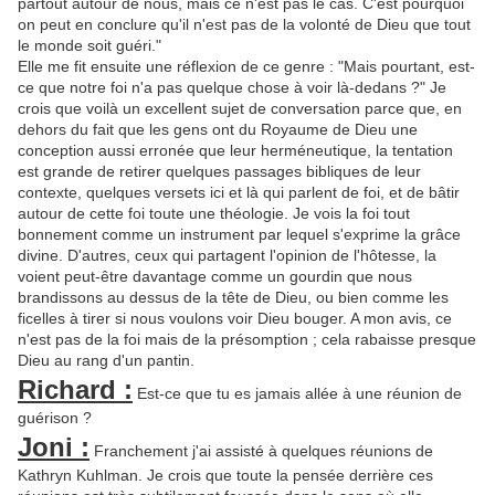
partout autour de nous, mais ce n'est pas le cas. C'est pourquoi
on peut en conclure qu'il n'est pas de la volonté de Dieu que tout
le monde soit guéri."
Elle me fit ensuite une réflexion de ce genre : "Mais pourtant, est-
ce que notre foi n'a pas quelque chose à voir là-dedans ?" Je
crois que voilà un excellent sujet de conversation parce que, en
dehors du fait que les gens ont du Royaume de Dieu une
conception aussi erronée que leur herméneutique, la tentation
est grande de retirer quelques passages bibliques de leur
contexte, quelques versets ici et là qui parlent de foi, et de bâtir
autour de cette foi toute une théologie. Je vois la foi tout
bonnement comme un instrument par lequel s'exprime la grâce
divine. D'autres, ceux qui partagent l'opinion de l'hôtesse, la
voient peut-être davantage comme un gourdin que nous
brandissons au dessus de la tête de Dieu, ou bien comme les
ficelles à tirer si nous voulons voir Dieu bouger. A mon avis, ce
n'est pas de la foi mais de la présomption ; cela rabaisse presque
Dieu au rang d'un pantin.
Richard :
Est-ce que tu es jamais allée à une réunion de
guérison ?
Joni :
Franchement j'ai assisté à quelques réunions de
Kathryn Kuhlman. Je crois que toute la pensée derrière ces