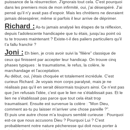
puissance de la résurrection. J'ignorais tout cela. C'est pourquoi
dans les premiers mois de mon infirmité, oui, j'ai désespéré. J'ai
pensé qu'il n'y avait pas d'espoir. Mais les chrétiens ne devraient
jamais désespérer, même si parfois il leur arrive de déprimer.
Richard :
As-tu jamais analysé les étapes de ta réflexion,
depuis l'adolescente handicapée que tu étais, jusqu'au point où
tu te trouves maintenant ? Existe-t-il des paliers particuliers qu'il
t'a fallu franchir ?
Joni :
Eh bien, je crois avoir suivi la "filière" classique de
ceux qui finissent par accepter leur handicap. On trouve cinq
phases typiques : le traumatisme, le refus, la colère, le
marchandage et l'acceptation.
Au début, oui, j'étais choquée et totalement incrédule. C'est
curieux Richard. Je voyais mon corps paralysé, mais je ne
réalisais pas qu'il en serait désormais toujours ainsi. Ce n'est pas
que j'en refusais l'idée, c'est que le lien ne s'établissait pas. Et le
lien ne s'établissait pas parce que tout cela était trop
traumatisant. Ensuite est survenue la colère : "Mon Dieu,
comment as-tu pu laisser m'arriver une chose pareille ?".
Et puis une autre chose m'a toujours semblé curieuse : Pourquoi
est-ce que nous accusons Dieu ? Pourquoi Lui ? C'est
probablement notre nature pécheresse qui doit nous porter à