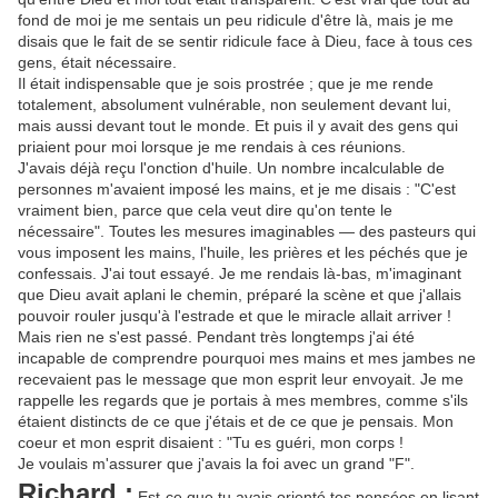
fond de moi je me sentais un peu ridicule d'être là, mais je me
disais que le fait de se sentir ridicule face à Dieu, face à tous ces
gens, était nécessaire.
Il était indispensable que je sois prostrée ; que je me rende
totalement, absolument vulnérable, non seulement devant lui,
mais aussi devant tout le monde. Et puis il y avait des gens qui
priaient pour moi lorsque je me rendais à ces réunions.
J'avais déjà reçu l'onction d'huile. Un nombre incalculable de
personnes m'avaient imposé les mains, et je me disais : "C'est
vraiment bien, parce que cela veut dire qu'on tente le
nécessaire". Toutes les mesures imaginables — des pasteurs qui
vous imposent les mains, l'huile, les prières et les péchés que je
confessais. J'ai tout essayé. Je me rendais là-bas, m'imaginant
que Dieu avait aplani le chemin, préparé la scène et que j'allais
pouvoir rouler jusqu'à l'estrade et que le miracle allait arriver !
Mais rien ne s'est passé. Pendant très longtemps j'ai été
incapable de comprendre pourquoi mes mains et mes jambes ne
recevaient pas le message que mon esprit leur envoyait. Je me
rappelle les regards que je portais à mes membres, comme s'ils
étaient distincts de ce que j'étais et de ce que je pensais. Mon
coeur et mon esprit disaient : "Tu es guéri, mon corps !
Je voulais m'assurer que j'avais la foi avec un grand "F".
Richard :
Est-ce que tu avais orienté tes pensées en lisant