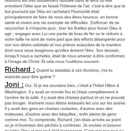
réunions est très subtilement faussée dans le sens où elle
entretient l'idée que se faisait l'hôtesse de l'air, c'est-à-dire que le
but poursuivi par Dieu en rachetant l'humanité était
principalement de faire de nous des êtres heureux, en bonne
santé et vivant une vie exempte de difficultés. S'efforcer de se
raccrocher à n'importe quoi ; tirer les ficelles pour forcer Dieu à
agir ; engager avec Lui une partie de bras de fer ou le réduire à
notre taille ne sont de notre part que des efforts désespérés pour
voir nos désirs satisfaits et nos prières exaucées de la manière
dont nous nous imaginons qu'elles doivent l'être. Son dessein,
lorsqu'Il nous a rachetés, était de nous amener à être conformes
à l'image de Christ. Et cela nous l'oublions souvent.
Richard :
Quand tu assistais à ces réunions, t'es-tu
avancée pour être guérie ?
Joni :
Oui. Si je me souviens bien, c'était à l'hôtel Hilton à
Washington. Il y avait un monde fou et j'étais complètement à
l'arrière de la salle. Il y avait des chaises partout et on ne pouvait
pas bouger. Vraiment nous étions entassés les uns sur les autres.
Il y avait des gens en chaises roulantes, d'autres avec des
trotteuses, d'autres avec des béquilles ; enfin pleins de gens
comme moi. Tu comprends, Richard, j'en étais arrivée au point
où je m'inventais des péchés à confesser. Je voulais m'assurer
qu'entre Dieu et moi tout était transparent. C'est vrai que tout au