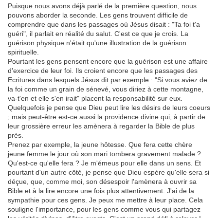
Puisque nous avons déjà parlé de la première question, nous
pouvons aborder la seconde. Les gens trouvent difficile de
comprendre que dans les passages où Jésus disait : "Ta foi t'a
guéri", il parlait en réalité du salut. C'est ce que je crois. La
guérison physique n'était qu'une illustration de la guérison
spirituelle.
Pourtant les gens pensent encore que la guérison est une affaire
d'exercice de leur foi. Ils croient encore que les passages des
Ecritures dans lesquels Jésus dit par exemple : "Si vous aviez de
la foi comme un grain de sénevé, vous diriez à cette montagne,
va-t'en et elle s'en irait" placent la responsabilité sur eux.
Quelquefois je pense que Dieu peut lire les désirs de leurs coeurs
; mais peut-être est-ce aussi la providence divine qui, à partir de
leur grossière erreur les amènera à regarder la Bible de plus
près.
Prenez par exemple, la jeune hôtesse. Que fera cette chère
jeune femme le jour où son mari tombera gravement malade ?
Qu'est-ce qu'elle fera ? Je m'émeus pour elle dans un sens. Et
pourtant d'un autre côté, je pense que Dieu espère qu'elle sera si
déçue, que, comme moi, son désespoir l'amènera à ouvrir sa
Bible et à la lire encore une fois plus attentivement. J'ai de la
sympathie pour ces gens. Je peux me mettre à leur place. Cela
souligne l'importance, pour les gens comme vous qui partagez