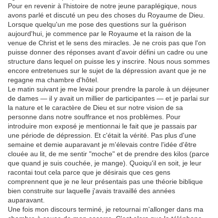
Pour en revenir à l'histoire de notre jeune paraplégique, nous
avons parlé et discuté un peu des choses du Royaume de Dieu.
Lorsque quelqu'un me pose des questions sur la guérison
aujourd'hui, je commence par le Royaume et la raison de la
venue de Christ et le sens des miracles. Je ne crois pas que l'on
puisse donner des réponses avant d'avoir défini un cadre ou une
structure dans lequel on puisse les y inscrire. Nous nous sommes
encore entretenues sur le sujet de la dépression avant que je ne
regagne ma chambre d'hôtel.
Le matin suivant je me levai pour prendre la parole à un déjeuner
de dames — il y avait un millier de participantes — et je parlai sur
la nature et le caractère de Dieu et sur notre vision de sa
personne dans notre souffrance et nos problèmes. Pour
introduire mon exposé je mentionnai le fait que je passais par
une période de dépression. Et c'était la vérité. Pas plus d'une
semaine et demie auparavant je m'élevais contre l'idée d'être
clouée au lit, de me sentir "moche" et de prendre des kilos (parce
que quand je suis couchée, je mange). Quoiqu'il en soit, je leur
racontai tout cela parce que je désirais que ces gens
comprennent que je ne leur présentais pas une théorie biblique
bien construite sur laquelle j'avais travaillé des années
auparavant.
Une fois mon discours terminé, je retournai m'allonger dans ma