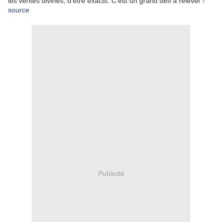
les vérités divines, d'être exacts. C'est un grand défi à relever !
source
Publicité