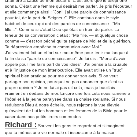
chambre à cause de mon escarre. C'est alors que le téléphone
sonna. C'était une femme qui désirait me parler. Je pris l'écouteur
et elle commença ainsi : "Joni, j'ai une parole de connaissance
pour toi, de la part du Seigneur". Elle continua dans le style
habituel de ceux qui ont des paroles de connaissance : "Ma
fille...". Comme si c'était Dieu qui était en train de parler. La
teneur de sa conversation c'était : "Ma fille, — et quelque chose
comme — c'est ton péché qui te sépare de Moi et de la guérison.
Ta dépression empêche ta communion avec Moi."
J'ai vraiment fait un effort sur moi-même pour tenir ma langue à
la fin de sa "parole de connaissance". Je lui dis : "Merci d'avoir
appelé pour me faire part de vos idées". J'ai pensé à la cruauté
et à l'injustice de mon interlocutrice. Elle avait utilisé un "truc"
spirituel bien pratique pour me donner son avis. Si on veut
partager son opinion, pourquoi ne pas annoncer que c'est sa
propre opinion ? Je ne lui ai pas dit cela, mais je bouillais
vraiment en dedans de moi. Encore une fois cela nous ramène à
l'hôtel et à la jeune paralysée dans sa chaise roulante. Si nous
réduisons Dieu à notre échelle, nous rejetons la vue élevée
qu'avaient de Lui les hommes et les femmes de la Bible pour le
caser dans nos petits tiroirs commodes.
Richard :
Souvent les gens te regardent et s'imaginent
que tu mènes une vie normale et insouciante à la maison.