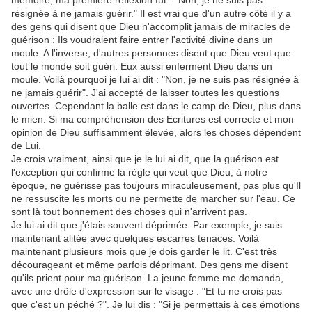
mémoire, ma première réflexion fut : "Non, je ne suis pas
résignée à ne jamais guérir." Il est vrai que d'un autre côté il y a
des gens qui disent que Dieu n'accomplit jamais de miracles de
guérison : Ils voudraient faire entrer l'activité divine dans un
moule. A l'inverse, d'autres personnes disent que Dieu veut que
tout le monde soit guéri. Eux aussi enferment Dieu dans un
moule. Voilà pourquoi je lui ai dit : "Non, je ne suis pas résignée à
ne jamais guérir". J'ai accepté de laisser toutes les questions
ouvertes. Cependant la balle est dans le camp de Dieu, plus dans
le mien. Si ma compréhension des Ecritures est correcte et mon
opinion de Dieu suffisamment élevée, alors les choses dépendent
de Lui.
Je crois vraiment, ainsi que je le lui ai dit, que la guérison est
l'exception qui confirme la règle qui veut que Dieu, à notre
époque, ne guérisse pas toujours miraculeusement, pas plus qu'Il
ne ressuscite les morts ou ne permette de marcher sur l'eau. Ce
sont là tout bonnement des choses qui n'arrivent pas.
Je lui ai dit que j'étais souvent déprimée. Par exemple, je suis
maintenant alitée avec quelques escarres tenaces. Voilà
maintenant plusieurs mois que je dois garder le lit. C'est très
décourageant et même parfois déprimant. Des gens me disent
qu'ils prient pour ma guérison. La jeune femme me demanda,
avec une drôle d'expression sur le visage : "Et tu ne crois pas
que c'est un péché ?". Je lui dis : "Si je permettais à ces émotions