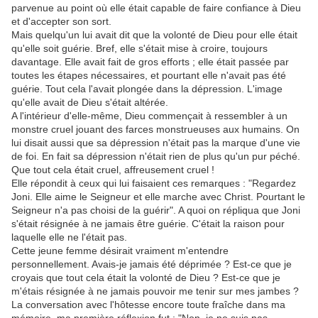
parvenue au point où elle était capable de faire confiance à Dieu
et d'accepter son sort.
Mais quelqu'un lui avait dit que la volonté de Dieu pour elle était
qu'elle soit guérie. Bref, elle s'était mise à croire, toujours
davantage. Elle avait fait de gros efforts ; elle était passée par
toutes les étapes nécessaires, et pourtant elle n'avait pas été
guérie. Tout cela l'avait plongée dans la dépression. L'image
qu'elle avait de Dieu s'était altérée.
A l'intérieur d'elle-même, Dieu commençait à ressembler à un
monstre cruel jouant des farces monstrueuses aux humains. On
lui disait aussi que sa dépression n'était pas la marque d'une vie
de foi. En fait sa dépression n'était rien de plus qu'un pur péché.
Que tout cela était cruel, affreusement cruel !
Elle répondit à ceux qui lui faisaient ces remarques : "Regardez
Joni. Elle aime le Seigneur et elle marche avec Christ. Pourtant le
Seigneur n'a pas choisi de la guérir". A quoi on répliqua que Joni
s'était résignée à ne jamais être guérie. C'était la raison pour
laquelle elle ne l'était pas.
Cette jeune femme désirait vraiment m'entendre
personnellement. Avais-je jamais été déprimée ? Est-ce que je
croyais que tout cela était la volonté de Dieu ? Est-ce que je
m'étais résignée à ne jamais pouvoir me tenir sur mes jambes ?
La conversation avec l'hôtesse encore toute fraîche dans ma