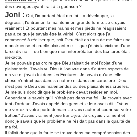
des ouvrages ayant trait à la guérison ?
Joni :
Oui, l'important était ma foi. La développer, la
dégrossir, l'entraîner, la maintenir en grande forme. Je croyais
vraiment ! Et pourtant mes mains et mes pieds ne réagissaient
pas à ce que je savais être la vérité. C'est alors que j'ai
commencé à réaliser que, soit Dieu était en train de me faire une
monstrueuse et cruelle plaisanterie — que j'étais la victime d'une
farce divine — ou bien que mon interprétation des Ecritures était
inexacte.
Je ne pouvais pas croire que Dieu faisait de moi l'objet d'une
plaisanterie. J'avais vu Dieu à l'oeuvre dans d'autres aspects de
ma vie et j'avais foi dans les Ecritures. Je savais qu'une telle
chose n'entrait pas dans sa nature ni dans son caractère. Dieu
n'est pas le Dieu des malentendus ou des plaisanteries cruelles.
Je me suis donc dit que le problème devait résider en moi.
Cependant je savais qu'il n'était pas dans ma foi : Je croyais avec
tant d'ardeur. J'avais appelé des gens et je leur avais dit : "Vous
me verrez à votre porte demain. Je vais sauter et courir sur votre
trottoir." J'avais vraiment joué franc-jeu. Je croyais vraiment et
donc je savais que le problème ne résidait pas dans la qualité de
ma foi.
Il fallait donc que la faute se trouve dans ma compréhension des