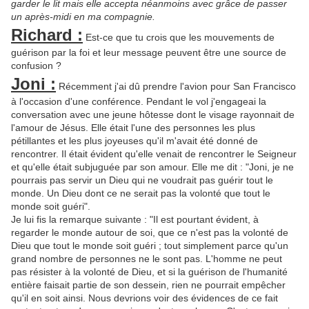
garder le lit mais elle accepta néanmoins avec grâce de passer
un après-midi en ma compagnie.
Richard :
Est-ce que tu crois que les mouvements de
guérison par la foi et leur message peuvent être une source de
confusion ?
Joni :
Récemment j'ai dû prendre l'avion pour San Francisco
à l'occasion d'une conférence. Pendant le vol j'engageai la
conversation avec une jeune hôtesse dont le visage rayonnait de
l'amour de Jésus. Elle était l'une des personnes les plus
pétillantes et les plus joyeuses qu'il m'avait été donné de
rencontrer. Il était évident qu'elle venait de rencontrer le Seigneur
et qu'elle était subjuguée par son amour. Elle me dit : "Joni, je ne
pourrais pas servir un Dieu qui ne voudrait pas guérir tout le
monde. Un Dieu dont ce ne serait pas la volonté que tout le
monde soit guéri".
Je lui fis la remarque suivante : "Il est pourtant évident, à
regarder le monde autour de soi, que ce n'est pas la volonté de
Dieu que tout le monde soit guéri ; tout simplement parce qu'un
grand nombre de personnes ne le sont pas. L'homme ne peut
pas résister à la volonté de Dieu, et si la guérison de l'humanité
entière faisait partie de son dessein, rien ne pourrait empêcher
qu'il en soit ainsi. Nous devrions voir des évidences de ce fait