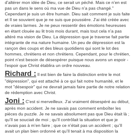
d'altérer mon idée de Dieu, ce serait un péché. Mais ce n'en est
pas un dans le sens où ma vue de Dieu n'a pas changé."
Cependant je suis un être humain. Dieu sait comment je suis faite
et Il se souvient que je ne suis que poussière. J'ai été créée avec
de vraies larmes. Je ne peux ressentir des émotions heureuses
en étant clouée au lit trois mois durant, mais tout cela n'a pas
altéré ma vision de Dieu. La dépression que je traverse fait partie
intégrante de ma nature humaine. Un peu de dépression est la
rançon des coups et des bleus quotidiens qui sont le lot des
hommes, chrétiens et non chrétiens. Cependant, pour le chrétien,
point n'est besoin de désespérer puisque nous avons un espoir -
l'espoir que Christ établira un ordre nouveau.
Richard :
Il est bien de faire la distinction entre le mot
"dépression", qui est attaché à ce qui fait notre humanité, et le
mot "désespoir" qui ne devrait jamais faire partie de notre relation
de rédemption avec Christ.
Joni :
C'est si merveilleux. J'ai vraiment désespéré au début,
après mon accident. Je ne savais pas comment emboîter les
pièces du puzzle. Je ne savais absolument pas que Dieu était là ;
qu'Il se souciait de moi ; qu'Il contrôlait la situation et que je
n'avais pas à m'en faire ; que ce n'était pas un accident ; qu'Il
avait un plan bien ordonné et qu'Il tenait à ma disposition la