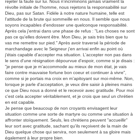
rejeter la faute sur lui. Nous n'incriminons jamais vraiment la
révolte initiale de l'homme, nous rejetons la responsabilité sur
Dieu, pas sur Satan. Fidèle à notre nature humaine, telle est
l'attitude de la brute qui sommeille en nous. Il semble que nous
soyons incapables d'endosser une quelconque responsabilité.
Après cela j'entrai dans une phase de refus : "Les choses ne sont
pas ce qu'elles doivent être. Mon Dieu, je sais très bien que tu
vas me remettre sur pied." Après avoir traversé la période de
marchandage avec le Seigneur j'en arrivai enfin au point où
j'étais capable d'accepter ma situation. L'accepter non pas dans
le sens d'une résignation dépourvue d'espoir, comme si je disais :
"je pense que je m'accommode au mieux de mon état, je vais
faire contre mauvaise fortune bon coeur et continuer à vivre",
comme si je portais ma croix en m'apitoyant sur moi-même. Non,
lorsque je parle d'acceptation, je veux dire saisir à pleines mains
ce que Dieu nous a donné et le recevoir avec gratitude. Pour moi
c'est cela accepter véritablement, et je crois que seul un chrétien
en est capable.
Je pense que beaucoup de non croyants envisagent leur
situation comme une sorte de martyre ou comme une situation à
affronter stoïquement. Seuls, les chrétiens peuvent "accueillir"
leur sort avec gratitude, sachant qu'ils reçoivent de la main de
Dieu quelque chose qui servira, non seulement à sa gloire mais
également à leur propre bien.