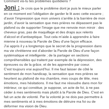
Comment vis-tu tes problèmes quotidiens ?
Joni :
Je crois que le problème dont je puis le mieux parler
en ce moment est l'obligation de garder le lit avec cette escarre ;
d'avoir l'impression que mon univers s'arrête à la barrière de mon
jardin, d'avoir la sensation que mes prières ne dépassent pas le
plafond ou de supporter l'image que me renvoie mon miroir : des
cheveux gras, pas de maquillage et des draps aux relents
d'alcool et d'antiseptique. Tout cela m'aide à apprendre à faire
mienne à nouveau la Parole de Dieu d'une façon efficace.
J'ai appris il y a longtemps que le secret de la progression dans
ma vie chrétienne est d'aborder la Parole de Dieu d'une façon
systématique et intelligente ; de la partager en sections
compréhensibles qui traitent par exemple de la dépression, des
épreuves ou de la grâce, et de les apprendre par coeur.
C'est toujours vrai aujourd'hui. Il me faut laisser de côté le
sentiment de mon handicap, la sensation que mes prières se
heurtent au plafond de ma chambre, mes coups de tête, mes
émotions, mes hésitations. Il me faut me résoudre dans mon for
intérieur, ce qui constitue, je suppose, un acte de foi, à ne pas
céder à mes sentiments mais plutôt à la Parole de Dieu. C'est en
fait un acte de volonté. Par la volonté je ne dois pas permettre à
mes sentiments et à mes émotions de détruire ma foi ou de
déformer ma vision de Dieu.