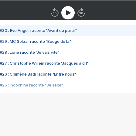
#30 : Eve Angeli raconte "Avant de partir"
#29 : MC Solaar raconte "Bouge de là"
28 : Lorie raconte "Je vais vite"
#27 : Christophe Willem raconte "Jacques a dit"
#26 : Chimène Badi raconte "Entre nous"
#25 : Indochine raconte "3e sexe"
#24 : Zaho raconte "C'est chelou"
#23 : Patrick Bruel raconte "Au café des délices"
#22 : Kyo raconte "Le chemin"
#21 : Nolwenn Leroy raconte "Cassé"