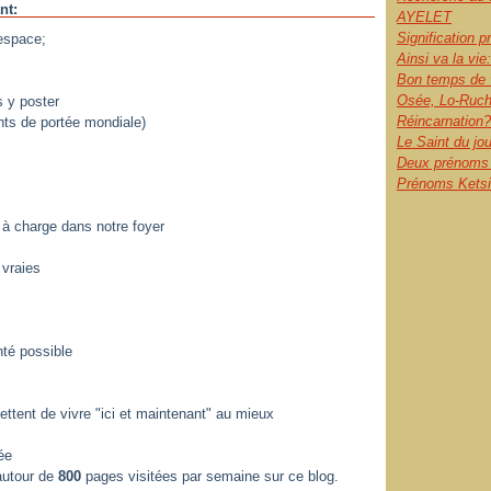
nt:
AYELET
Signification 
 espace;
Ainsi va la vie:
Bon temps de 
Osée, Lo-Ruch
 y poster
Réincarnation?
ts de portée mondiale)
Le Saint du jo
Deux prénoms l
Prénoms Ketsia
à charge dans notre foyer
 vraies
té possible
ttent de vivre "ici et maintenant" au mieux
ée
autour de
800
pages visitées par semaine sur ce blog.