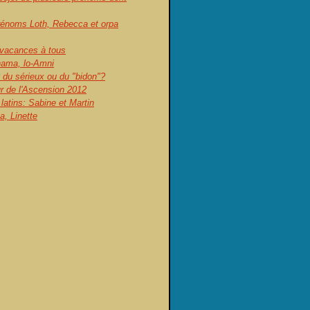
prénoms Loth, Rebecca et orpa
vacances à tous
ama, lo-Amni
 du sérieux ou du "bidon"?
ur de l'Ascension 2012
atins: Sabine et Martin
, Linette