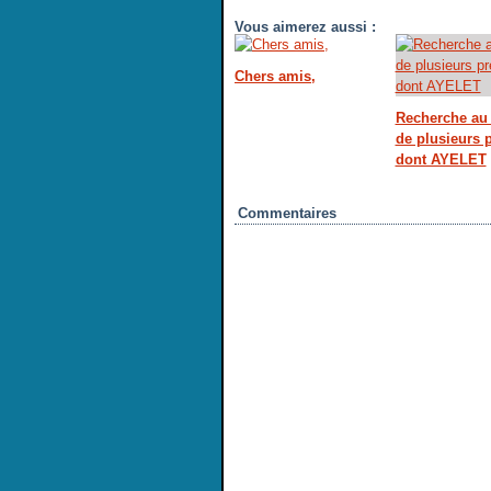
Vous aimerez aussi :
Chers amis,
Recherche au 
de plusieurs
dont AYELET
Commentaires