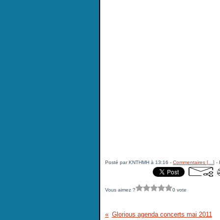
Posté par KNTHMH à 13:16 -
Commentaires [
…
]
- 
Vous aimez ?
0 vote
Glorious agenda concerts mai 2011