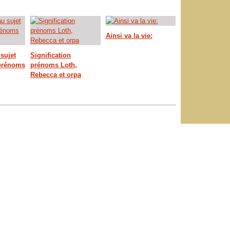
Ainsi va la vie:
sujet
Signification
 prénoms
prénoms Loth,
Rebecca et orpa