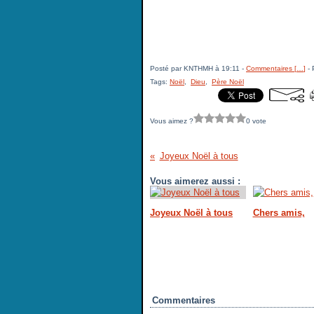
Posté par KNTHMH à 19:11 -
Commentaires [
…
]
- 
Tags:
Noël
,
Dieu
,
Père Noël
Vous aimez ?
0 vote
Joyeux Noël à tous
Vous aimerez aussi :
Joyeux Noël à tous
Chers amis,
Commentaires