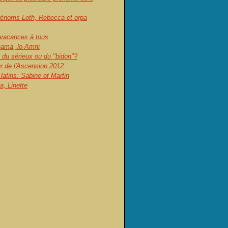
prénoms Loth, Rebecca et orpa
vacances à tous
ama, lo-Amni
 du sérieux ou du "bidon"?
ur de l'Ascension 2012
atins: Sabine et Martin
, Linette