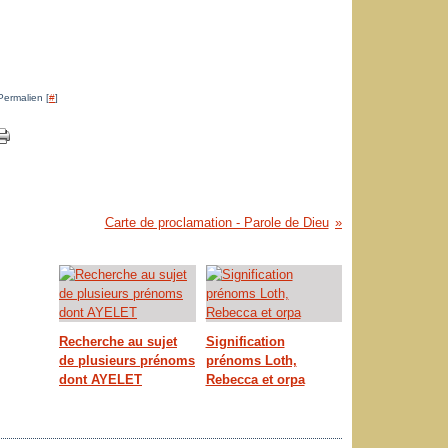
Permalien [
#
]
Carte de proclamation - Parole de Dieu
Recherche au sujet
Signification
de plusieurs prénoms
prénoms Loth,
dont AYELET
Rebecca et orpa