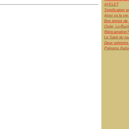
AYELET
Signification 
Ainsi va la vie:
Bon temps de 
Osée, Lo-Ruch
Réincarnation?
Le Saint du jo
Deux prénoms l
Prénoms Ketsia