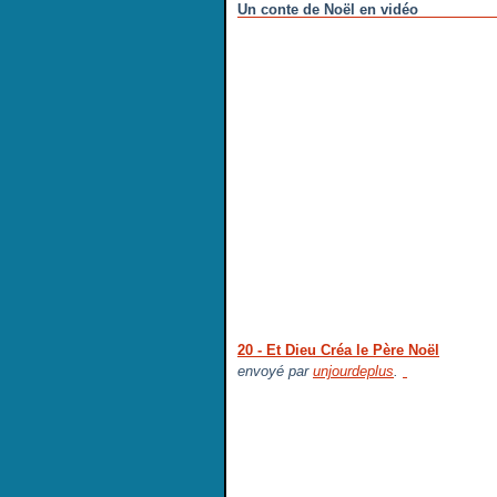
Un conte de Noël en vidéo
20 - Et Dieu Créa le Père Noël
envoyé par
unjourdeplus
.