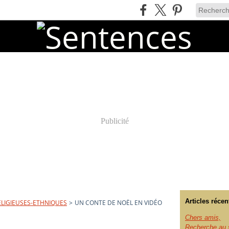
Publicité
Articles récen
ELIGIEUSES-ETHNIQUES
>
UN CONTE DE NOËL EN VIDÉO
Chers amis,
Recherche au s