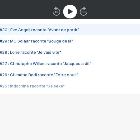
#30 : Eve Angeli raconte "Avant de partir"
#29 : MC Solaar raconte "Bouge de là"
28 : Lorie raconte "Je vais vite"
#27 : Christophe Willem raconte "Jacques a dit"
#26 : Chimène Badi raconte "Entre nous"
#25 : Indochine raconte "3e sexe"
#24 : Zaho raconte "C'est chelou"
#23 : Patrick Bruel raconte "Au café des délices"
#22 : Kyo raconte "Le chemin"
#21 : Nolwenn Leroy raconte "Cassé"