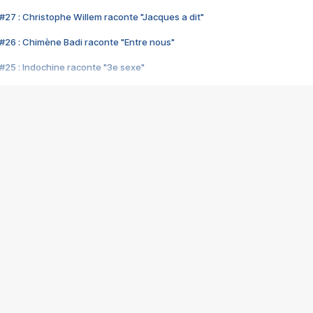
#27 : Christophe Willem raconte "Jacques a dit"
#26 : Chimène Badi raconte "Entre nous"
#25 : Indochine raconte "3e sexe"
#24 : Zaho raconte "C'est chelou"
#23 : Patrick Bruel raconte "Au café des délices"
#22 : Kyo raconte "Le chemin"
#21 : Nolwenn Leroy raconte "Cassé"
#20 : Patrick Hernandez raconte "Born to be alive"
#19 : Lorie raconte "Près de moi"
#18 : Michael Jones raconte "A nos actes manqués" (avec Jean-Jacque
#17 : Khaled raconte "Aïcha"
#16 : Corneille raconte "Parce qu'on vient de loin"