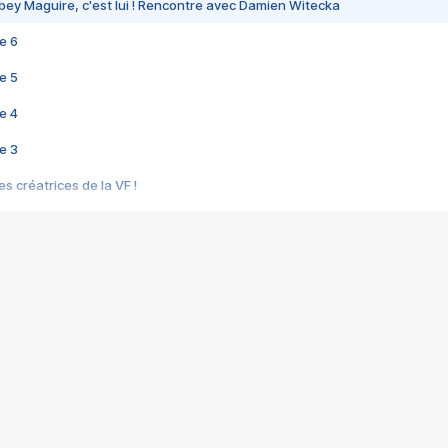
bey Maguire, c'est lui ! Rencontre avec Damien Witecka
e 6
e 5
e 4
e 3
s créatrices de la VF !
e 2
e 1
e Mektoub My Love arrive enfin ! Rencontre avec Shaïn Boumedine et Sal
i : après Toni en famille
elle réalise le bouleversant Dites lui que je l'aime
ais ! Rencontre autour de Vie privée de Rebecca Zlotowski
 de Marguerite, Grave... Rencontre avec Ella Rumpf