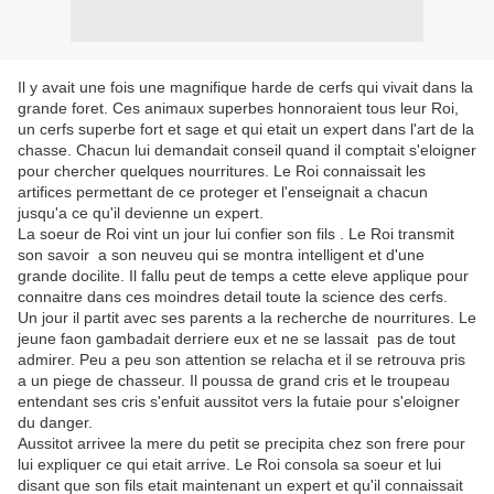
Il y avait une fois une magnifique harde de cerfs qui vivait dans la
grande foret. Ces animaux superbes honnoraient tous leur Roi,
un cerfs superbe fort et sage et qui etait un expert dans l'art de la
chasse. Chacun lui demandait conseil quand il comptait s'eloigner
pour chercher quelques nourritures. Le Roi connaissait les
artifices permettant de ce proteger et l'enseignait a chacun
jusqu'a ce qu'il devienne un expert.
La soeur de Roi vint un jour lui confier son fils . Le Roi transmit
son savoir a son neuveu qui se montra intelligent et d'une
grande docilite. Il fallu peut de temps a cette eleve applique pour
connaitre dans ces moindres detail toute la science des cerfs.
Un jour il partit avec ses parents a la recherche de nourritures. Le
jeune faon gambadait derriere eux et ne se lassait pas de tout
admirer. Peu a peu son attention se relacha et il se retrouva pris
a un piege de chasseur. Il poussa de grand cris et le troupeau
entendant ses cris s'enfuit aussitot vers la futaie pour s'eloigner
du danger.
Aussitot arrivee la mere du petit se precipita chez son frere pour
lui expliquer ce qui etait arrive. Le Roi consola sa soeur et lui
disant que son fils etait maintenant un expert et qu'il connaissait