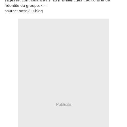
sagesse, contribuant ainsi au maintient des traditions et de
l'identite du groupe. <=
source: soseki u-blog
Publicité