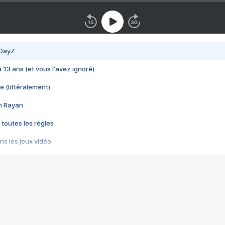
 DayZ
 a 13 ans (et vous l'avez ignoré)
e (littéralement)
im Rayan
 toutes les règles
s les jeux vidéo
us choquant de Rockstar ? - Le scandale BULLY
e plus moche de Steam
du RÊVE tourne au CAUCHEMAR
pendant 8 heures