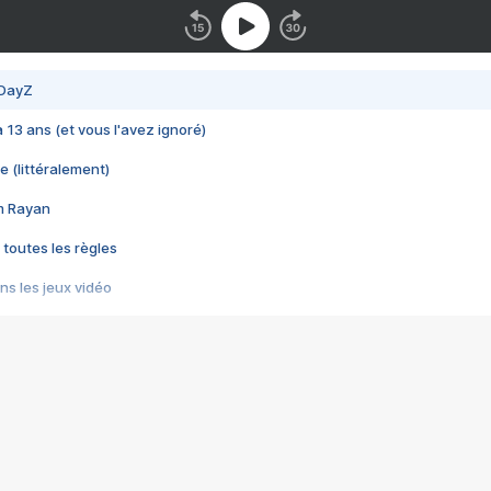
 DayZ
 a 13 ans (et vous l'avez ignoré)
e (littéralement)
im Rayan
 toutes les règles
s les jeux vidéo
us choquant de Rockstar ? - Le scandale BULLY
e plus moche de Steam
du RÊVE tourne au CAUCHEMAR
pendant 8 heures
it… à tort