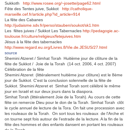
Sukkoth
http://www.rosee.org/~josette/page62.html
Fête des Tentes juive, Sukkot
http://catholique-
marseille.cef.fr/article.php?id_article=914
La fête des Cabanes
http://judaisme.sdv.fr/perso/stauben/soukot/sk1.htm
Les fêtes juives / Sukkot Les Tabernacles
http://pedagogie.ac-
toulouse.fr/culture/religieux/fetejuives.htm
Jésus à la fête des tabernacles
http://www.regard.eu.org/Livres.8/Vie.de.JESUS/27.html
source
Shemini Atzeret / Simhat Torah Huitième jour de clôture de la
fête de Sukkot / Joie de la Torah (14 oct. 2006, 4 oct. 2007)
Célébration de la fête
Shemini Atzeret (littéralement huitième jour clôture) est le 8ème
jour de Sukkot. C'est la conclusion solennelle de la fête de
Sukkot. Shemini Atzeret et Simhat Torah sont célébré le même
jour en Israël et sur deux jours dans la diaspora.
Simhat Torah (littéralement Joie de la Torah). Au cours de cette
fête on remercie Dieu pour le don de la Torah. Simhat Torah clôt
le cycle annuel de lecture de la Tora. On fait une procession avec
les rouleaux de la Torah. On sort tous les rouleaux de l'Arche et
on tourne sept fois autour de l'estrade de la lecture. A la fin de la
fête des hommes et des enfants dansent en portant les rouleaux