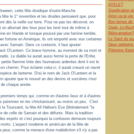
AYELET
Signification 
lloween, cette fête druidique d'outre-Manche.
Ainsi va la vie:
 fête le 1° novembre et les druides pensaient que, pour
Bon temps de 
ent dès la veille sur terre. Pour ne pas les décevoir, on
Osée, Lo-Ruch
et on allumait des feux pour les tenir tout de même à
Réincarnation?
ine en Irlande et lorsque poussé par une famine terrible,
Le Saint du jo
cher fortune en Amérique, ils ont emporté avec eux certaines
Deux prénoms l
 avec Samain. Dans ce contexte, il faut ajouter
Prénoms Ketsia
, Jack O'Lantern. Ce brave homme, au moment de sa mort et
adis. Le diable lui aurait aussi fermé la porte de l'Enfer,
e petite flamme tirée des fournaises ardentes dont il est le
on chemin. Pour éclairer celui-ci, il aurait creusé un navet
espèce de lanterne. D'où le nom de Jack O'Lantern et la
enfin ajouter que le nouvel an des devins et sorcières n'est
 de chaque année.
es premiers temps qui, comme en d'autres lieux et à d'autres
 païennes en les christianisant, au moins un peu. C'est
t la Toussaint, la fête All Hallow's Eve (littéralement "la
ace de celle de Samain et des défunts. Mais la tradition
des esprits et c'est pourquoi la confusion demeure toujours
s morts. L'aspect moderne et américain de la fête de
a peur, comme la menace d'une malédiction s'il n'y a pas