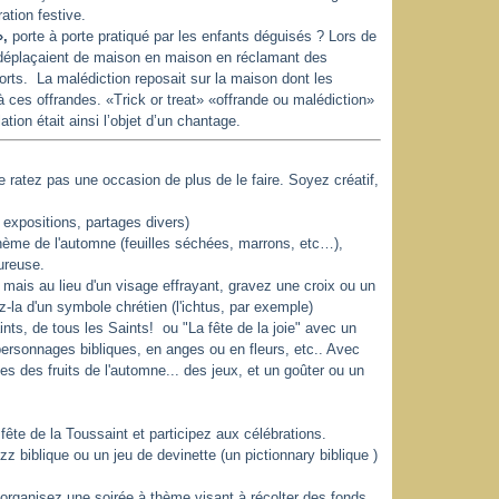
tion festive.
»,
porte à porte pratiqué par les enfants déguisés ? Lors de
 déplaçaient de maison en maison en réclamant des
orts. La malédiction reposait sur la maison dont les
à ces offrandes. «Trick or treat» «offrande ou malédiction»
ation était ainsi l’objet d’un chantage.
ne ratez pas une occasion de plus de le faire. Soyez créatif,
 expositions, partages divers)
hème de l'automne (feuilles séchées, marrons, etc…),
ureuse.
 mais au lieu d'un visage effrayant, gravez une croix ou un
-la d'un symbole chrétien (l'ichtus, par exemple)
ints, de tous les Saints! ou "La fête de la joie" avec un
ersonnages bibliques, en anges ou en fleurs, etc.. Avec
es des fruits de l'automne... des jeux, et un goûter ou un
fête de la Toussaint et participez aux célébrations.
z biblique ou un jeu de devinette (un pictionnary biblique )
 organisez une soirée à thème visant à récolter des fonds