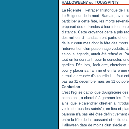
HALLOWEEN? ou TOUSSAINT?
La légende
: Retracer l'historique de Ha
Le Seigneur de la mort, Samain, avait sa
participer à cette fête, les morts revenai
préparait des offrandes à leur intention 
distance. Cette croyance celte a pris rac
des milliers d'Irlandais sont partis cher
de leur coutumes dont la fête des morts
l'intervention d'un personnage vedette
selon la légende, aurait été refusé au Par
tout en lui donnant, pour le consoler, un
gardien. Dès lors, Jack erre, cherchant s
pour y placer sa flamme et en faire une 
citrouille creusée d'aujourd'hui. Il faut 
pas au 31 décembre mais au 31 octobre
Confusion
C'est l'église catholique d'Angleterre d
occasions, a cherché à gommer les fêtes
ainsi que le calendrier chrétien a introdui
veille de tous les saints"), en lieu et pl
païenne n'a pas été ôtée définitivement 
entre la fête de la Toussaint et celle de
Halloween date de moins d'un siècle et l