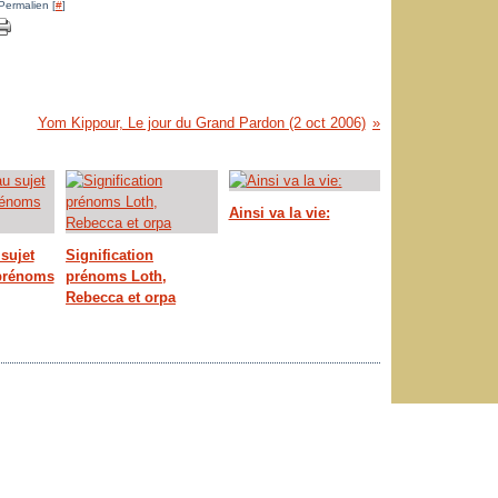
Permalien [
#
]
Yom Kippour, Le jour du Grand Pardon (2 oct 2006)
Ainsi va la vie:
sujet
Signification
 prénoms
prénoms Loth,
Rebecca et orpa