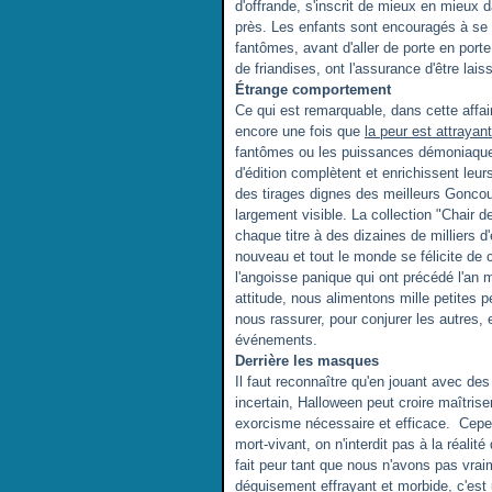
d'offrande, s'inscrit de mieux en mieux 
près. Les enfants sont encouragés à se 
fantômes, avant d'aller de porte en po
de friandises, ont l'assurance d'être lais
Étrange comportement
Ce qui est remarquable, dans cette affa
encore une fois que
la peur est attrayan
fantômes ou les puissances démoniaques
d'édition complètent et enrichissent leu
des tirages dignes des meilleurs Goncou
largement visible. La collection "Chair d
chaque titre à des dizaines de milliers 
nouveau et tout le monde se félicite de 
l'angoisse panique qui ont précédé l'an 
attitude, nous alimentons mille petites 
nous rassurer, pour conjurer les autres, 
événements.
Derrière les masques
Il faut reconnaître qu'en jouant avec d
incertain, Halloween peut croire maîtri
exorcisme nécessaire et efficace. Cepe
mort-vivant, on n'interdit pas à la réalité
fait peur tant que nous n'avons pas vraim
déguisement effrayant et morbide, c'est