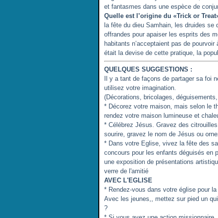
et fantasmes dans une espèce de conjura
Quelle est l’origine du «Trick or Treat
la fête du dieu Samhain, les druides se
offrandes pour apaiser les esprits des m
habitants n’acceptaient pas de pourvoir 
était la devise de cette pratique, la popul
QUELQUES SUGGESTIONS :
Il y a tant de façons de partager sa foi 
utilisez votre imagination.
(Décorations, bricolages, déguisements,
* Décorez votre maison, mais selon le t
rendez votre maison lumineuse et chale
* Célébrez Jésus. Gravez des citrouilles
sourire, gravez le nom de Jésus ou ornez
* Dans votre Eglise, vivez la fête des sa
concours pour les enfants déguisés en p
une exposition de présentations artistiqu
verre de l'amitié
AVEC L'EGLISE
* Rendez-vous dans votre église pour la 
Avec les jeunes,, mettez sur pied un quiz
?
* Si vous avez une action missionnaire,