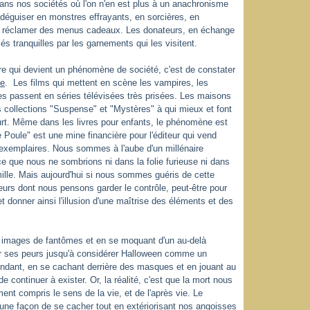
dans nos sociétés où l'on n'en est plus à un anachronisme
déguiser en monstres effrayants, en sorcières, en
rte réclamer des menus cadeaux. Les donateurs, en échange
sés tranquilles par les garnements qui les visitent.
ire qui devient un phénomène de société, c'est de constater
te
. Les films qui mettent en scène les vampires, les
 passent en séries télévisées très prisées. Les maisons
rs collections "Suspense" et "Mystères" à qui mieux et font
rt. Même dans les livres pour enfants, le phénomène est
e Poule" est une mine financière pour l'éditeur qui vend
d'exemplaires. Nous sommes à l'aube d'un millénaire
ce que nous ne sombrions ni dans la folie furieuse ni dans
mille. Mais aujourd'hui si nous sommes guéris de cette
peurs dont nous pensons garder le contrôle, peut-être pour
et donner ainsi l'illusion d'une maîtrise des éléments et des
es images de fantômes et en se moquant d'un au-delà
ser ses peurs jusqu'à considérer Halloween comme un
ndant, en se cachant derrière des masques et en jouant au
 de continuer à exister. Or, la réalité, c'est que la mort nous
ent compris le sens de la vie, et de l'après vie. Le
 une façon de se cacher tout en extériorisant nos angoisses