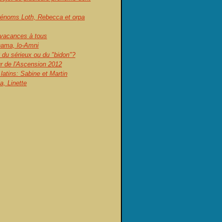
prénoms Loth, Rebecca et orpa
vacances à tous
ama, lo-Amni
 du sérieux ou du "bidon"?
ur de l'Ascension 2012
atins: Sabine et Martin
, Linette