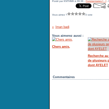
Posté par KNTHMH à 06:36 -
Commentaires [
…
]
- 
Vous aimez ?
0 vote
Iman badi
Vous aimerez aussi :
Chers amis,
Recherche au 
de plusieurs
dont AYELET
Commentaires