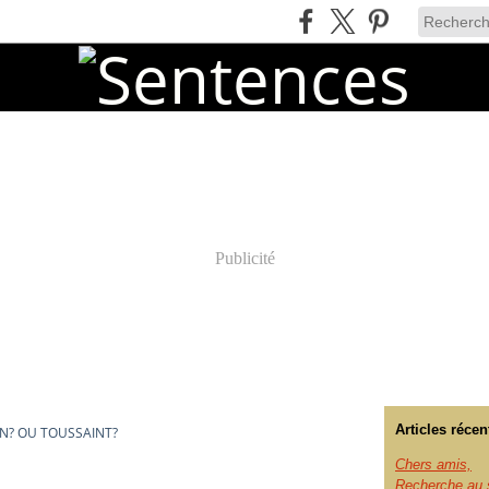
Publicité
Articles récen
N? OU TOUSSAINT?
Chers amis,
Recherche au s