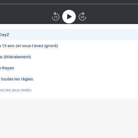
 DayZ
 a 13 ans (et vous l'avez ignoré)
e (littéralement)
im Rayan
 toutes les règles
s les jeux vidéo
us choquant de Rockstar ? - Le scandale BULLY
e plus moche de Steam
du RÊVE tourne au CAUCHEMAR
pendant 8 heures