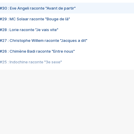
#30 : Eve Angeli raconte "Avant de partir"
#29 : MC Solaar raconte "Bouge de là"
28 : Lorie raconte "Je vais vite"
#27 : Christophe Willem raconte "Jacques a dit"
#26 : Chimène Badi raconte "Entre nous"
#25 : Indochine raconte "3e sexe"
#24 : Zaho raconte "C'est chelou"
#23 : Patrick Bruel raconte "Au café des délices"
#22 : Kyo raconte "Le chemin"
#21 : Nolwenn Leroy raconte "Cassé"
#20 : Patrick Hernandez raconte "Born to be alive"
#19 : Lorie raconte "Près de moi"