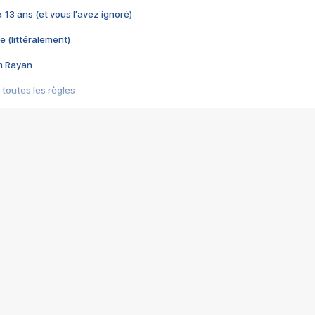
 a 13 ans (et vous l'avez ignoré)
e (littéralement)
im Rayan
 toutes les règles
s les jeux vidéo
us choquant de Rockstar ? - Le scandale BULLY
e plus moche de Steam
du RÊVE tourne au CAUCHEMAR
pendant 8 heures
it… à tort
umiliés par un jeu vidéo
ire - Final Fantasy 8