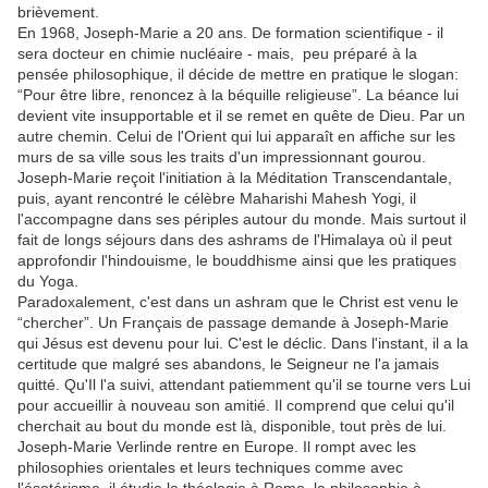
brièvement.
En 1968, Joseph-Marie a 20 ans. De formation scientifique - il
sera docteur en chimie nucléaire - mais, peu préparé à la
pensée philosophique, il décide de mettre en pratique le slogan:
“Pour être libre, renoncez à la béquille religieuse”. La béance lui
devient vite insupportable et il se remet en quête de Dieu. Par un
autre chemin. Celui de l'Orient qui lui apparaît en affiche sur les
murs de sa ville sous les traits d'un impressionnant gourou.
Joseph-Marie reçoit l'initiation à la Méditation Transcendantale,
puis, ayant rencontré le célèbre Maharishi Mahesh Yogi, il
l'accompagne dans ses périples autour du monde. Mais surtout il
fait de longs séjours dans des ashrams de l'Himalaya où il peut
approfondir l'hindouisme, le bouddhisme ainsi que les pratiques
du Yoga.
Paradoxalement, c'est dans un ashram que le Christ est venu le
“chercher”. Un Français de passage demande à Joseph-Marie
qui Jésus est devenu pour lui. C'est le déclic. Dans l'instant, il a la
certitude que malgré ses abandons, le Seigneur ne l'a jamais
quitté. Qu'Il l'a suivi, attendant patiemment qu'il se tourne vers Lui
pour accueillir à nouveau son amitié. Il comprend que celui qu'il
cherchait au bout du monde est là, disponible, tout près de lui.
Joseph-Marie Verlinde rentre en Europe. Il rompt avec les
philosophies orientales et leurs techniques comme avec