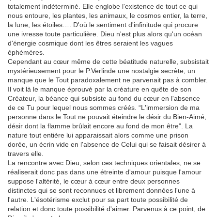
totalement indéterminé. Elle englobe l'existence de tout ce qui
nous entoure, les plantes, les animaux, le cosmos entier, la terre,
la lune, les étoiles…. D'où le sentiment d'infinitude qui procure
une ivresse toute particulière. Dieu n'est plus alors qu'un océan
d'énergie cosmique dont les êtres seraient les vagues
éphémères.
Cependant au cœur même de cette béatitude naturelle, subsistait
mystérieusement pour le P.Verlinde une nostalgie secrète, un
manque que le Tout paradoxalement ne parvenait pas à combler.
Il voit là le manque éprouvé par la créature en quête de son
Créateur, la béance qui subsiste au fond du cœur en l'absence
de ce Tu pour lequel nous sommes créés. “L'immersion de ma
personne dans le Tout ne pouvait éteindre le désir du Bien-Aimé,
désir dont la flamme brûlait encore au fond de mon être”. La
nature tout entière lui apparaissait alors comme une prison
dorée, un écrin vide en l'absence de Celui qui se faisait désirer à
travers elle.
La rencontre avec Dieu, selon ces techniques orientales, ne se
réaliserait donc pas dans une étreinte d'amour puisque l'amour
suppose l'altérité, le cœur à cœur entre deux personnes
distinctes qui se sont reconnues et librement données l'une à
l'autre. L'ésotérisme exclut pour sa part toute possibilité de
relation et donc toute possibilité d'aimer. Parvenus à ce point, de