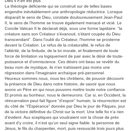
Dieu il n'en est plus.
La théologie déficiente qui se construit sur de telles bases
engendre inévitablement une anthropologie réductrice. Lorsque
disparaît le sens de Dieu, constate douloureusement Jean-Paul
II, le sens de l'homme se trouve également menacé et vicié. Le
Concile Vatican II le déclarait déjà, sous une forme lapidaire: “la
créature sans son Créateur s'évanouit, s'étant coupée du Dieu
transcendant”. Dans l'oubli du Créateur, l'homme se prosterne
devant la Création. Le refus de la créaturalité, le refus de
l'altérité, de la finitude, de la loi morale, et finalement de toute
force de limitation va logiquement de pair avec le désir de toute-
puissance et d'omniscience. Ces désirs ont beau se revêtir du
beau nom de mystique, ils n'en trahissent pas moins une
régression dans l'imaginaire archaïque pré-personnel.
Heureux sommes nous, nous les chrétiens, de pouvoir découvrir
la présence de Dieu dans notre histoire, de savoir que nous
avons un Père en qui nous pouvons mettre toute notre confiance.
Et promis au bonheur, nous le demeurons. Car si, en Occident, la
réincarnation peut fait figure “d'espoir” humain, la résurrection est
du côté de “l'Espérance” donnée par Dieu le jour de Pâques, jour
de la victoire définitive du Christ sur la mort. Une telle foi n'a rien
d'évident. Aux sceptiques qui voudraient voir la chose de près
avant d'y croire, il n'est qu'un seul signe fiable: la personne de
Jésus, le fils du charpentier, mort, puis ressuscité trois jours plus