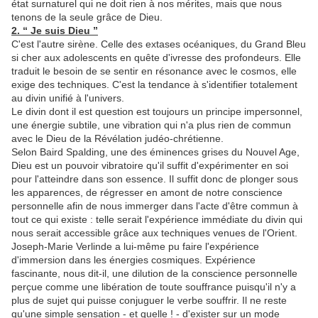
état surnaturel qui ne doit rien à nos mérites, mais que nous
tenons de la seule grâce de Dieu.
2. “ Je suis Dieu ”
C'est l'autre sirène. Celle des extases océaniques, du Grand Bleu
si cher aux adolescents en quête d'ivresse des profondeurs. Elle
traduit le besoin de se sentir en résonance avec le cosmos, elle
exige des techniques. C'est la tendance à s'identifier totalement
au divin unifié à l'univers.
Le divin dont il est question est toujours un principe impersonnel,
une énergie subtile, une vibration qui n'a plus rien de commun
avec le Dieu de la Révélation judéo-chrétienne.
Selon Baird Spalding, une des éminences grises du Nouvel Age,
Dieu est un pouvoir vibratoire qu'il suffit d'expérimenter en soi
pour l'atteindre dans son essence. Il suffit donc de plonger sous
les apparences, de régresser en amont de notre conscience
personnelle afin de nous immerger dans l'acte d'être commun à
tout ce qui existe : telle serait l'expérience immédiate du divin qui
nous serait accessible grâce aux techniques venues de l'Orient.
Joseph-Marie Verlinde a lui-même pu faire l'expérience
d'immersion dans les énergies cosmiques. Expérience
fascinante, nous dit-il, une dilution de la conscience personnelle
perçue comme une libération de toute souffrance puisqu'il n'y a
plus de sujet qui puisse conjuguer le verbe souffrir. Il ne reste
qu'une simple sensation - et quelle ! - d'exister sur un mode