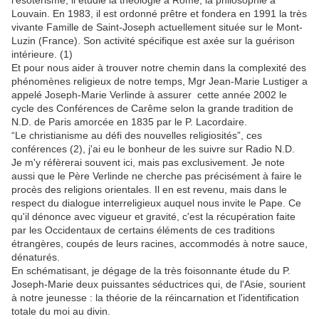
l'ésotérisme, il étudie la théologie à Rome, la philosophie à
Louvain. En 1983, il est ordonné prêtre et fondera en 1991 la très
vivante Famille de Saint-Joseph actuellement située sur le Mont-
Luzin (France). Son activité spécifique est axée sur la guérison
intérieure. (1)
Et pour nous aider à trouver notre chemin dans la complexité des
phénomènes religieux de notre temps, Mgr Jean-Marie Lustiger a
appelé Joseph-Marie Verlinde à assurer cette année 2002 le
cycle des Conférences de Carême selon la grande tradition de
N.D. de Paris amorcée en 1835 par le P. Lacordaire.
“Le christianisme au défi des nouvelles religiosités”, ces
conférences (2), j'ai eu le bonheur de les suivre sur Radio N.D.
Je m'y réfèrerai souvent ici, mais pas exclusivement. Je note
aussi que le Père Verlinde ne cherche pas précisément à faire le
procès des religions orientales. Il en est revenu, mais dans le
respect du dialogue interreligieux auquel nous invite le Pape. Ce
qu'il dénonce avec vigueur et gravité, c'est la récupération faite
par les Occidentaux de certains éléments de ces traditions
étrangères, coupés de leurs racines, accommodés à notre sauce,
dénaturés.
En schématisant, je dégage de la très foisonnante étude du P.
Joseph-Marie deux puissantes séductrices qui, de l'Asie, sourient
à notre jeunesse : la théorie de la réincarnation et l'identification
totale du moi au divin.