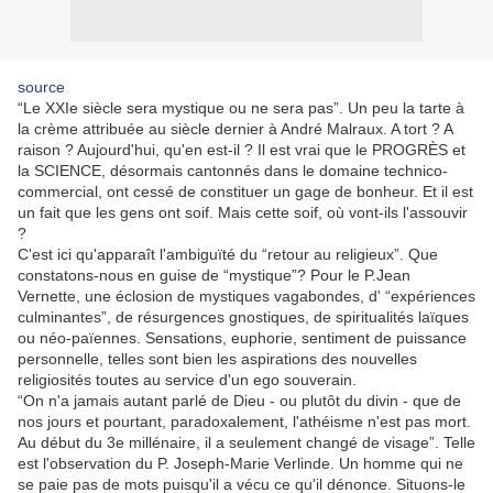
source
“Le XXIe siècle sera mystique ou ne sera pas”. Un peu la tarte à
la crème attribuée au siècle dernier à André Malraux. A tort ? A
raison ? Aujourd'hui, qu'en est-il ? Il est vrai que le PROGRÈS et
la SCIENCE, désormais cantonnés dans le domaine technico-
commercial, ont cessé de constituer un gage de bonheur. Et il est
un fait que les gens ont soif. Mais cette soif, où vont-ils l'assouvir
?
C'est ici qu'apparaît l'ambiguïté du “retour au religieux”. Que
constatons-nous en guise de “mystique”? Pour le P.Jean
Vernette, une éclosion de mystiques vagabondes, d' “expériences
culminantes”, de résurgences gnostiques, de spiritualités laïques
ou néo-païennes. Sensations, euphorie, sentiment de puissance
personnelle, telles sont bien les aspirations des nouvelles
religiosités toutes au service d'un ego souverain.
“On n'a jamais autant parlé de Dieu - ou plutôt du divin - que de
nos jours et pourtant, paradoxalement, l'athéisme n'est pas mort.
Au début du 3e millénaire, il a seulement changé de visage”. Telle
est l'observation du P. Joseph-Marie Verlinde. Un homme qui ne
se paie pas de mots puisqu'il a vécu ce qu'il dénonce. Situons-le