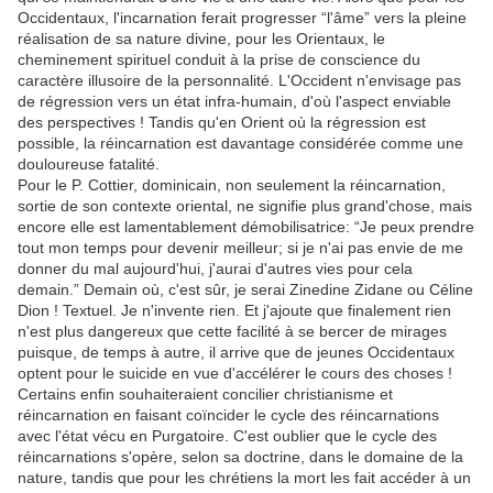
Occidentaux, l'incarnation ferait progresser “l'âme” vers la pleine
réalisation de sa nature divine, pour les Orientaux, le
cheminement spirituel conduit à la prise de conscience du
caractère illusoire de la personnalité. L'Occident n'envisage pas
de régression vers un état infra-humain, d'où l'aspect enviable
des perspectives ! Tandis qu'en Orient où la régression est
possible, la réincarnation est davantage considérée comme une
douloureuse fatalité.
Pour le P. Cottier, dominicain, non seulement la réincarnation,
sortie de son contexte oriental, ne signifie plus grand'chose, mais
encore elle est lamentablement démobilisatrice: “Je peux prendre
tout mon temps pour devenir meilleur; si je n'ai pas envie de me
donner du mal aujourd'hui, j'aurai d'autres vies pour cela
demain.” Demain où, c'est sûr, je serai Zinedine Zidane ou Céline
Dion ! Textuel. Je n'invente rien. Et j'ajoute que finalement rien
n'est plus dangereux que cette facilité à se bercer de mirages
puisque, de temps à autre, il arrive que de jeunes Occidentaux
optent pour le suicide en vue d'accélérer le cours des choses !
Certains enfin souhaiteraient concilier christianisme et
réincarnation en faisant coïncider le cycle des réincarnations
avec l'état vécu en Purgatoire. C'est oublier que le cycle des
réincarnations s'opère, selon sa doctrine, dans le domaine de la
nature, tandis que pour les chrétiens la mort les fait accéder à un