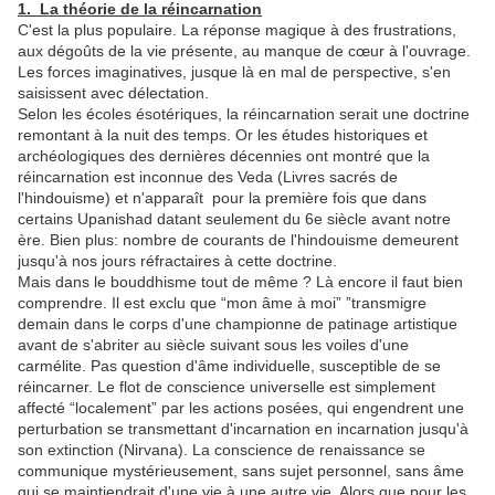
1. La théorie de la réincarnation
C'est la plus populaire. La réponse magique à des frustrations,
aux dégoûts de la vie présente, au manque de cœur à l'ouvrage.
Les forces imaginatives, jusque là en mal de perspective, s'en
saisissent avec délectation.
Selon les écoles ésotériques, la réincarnation serait une doctrine
remontant à la nuit des temps. Or les études historiques et
archéologiques des dernières décennies ont montré que la
réincarnation est inconnue des Veda (Livres sacrés de
l'hindouisme) et n'apparaît pour la première fois que dans
certains Upanishad datant seulement du 6e siècle avant notre
ère. Bien plus: nombre de courants de l'hindouisme demeurent
jusqu'à nos jours réfractaires à cette doctrine.
Mais dans le bouddhisme tout de même ? Là encore il faut bien
comprendre. Il est exclu que “mon âme à moi” ”transmigre
demain dans le corps d'une championne de patinage artistique
avant de s'abriter au siècle suivant sous les voiles d'une
carmélite. Pas question d'âme individuelle, susceptible de se
réincarner. Le flot de conscience universelle est simplement
affecté “localement” par les actions posées, qui engendrent une
perturbation se transmettant d'incarnation en incarnation jusqu'à
son extinction (Nirvana). La conscience de renaissance se
communique mystérieusement, sans sujet personnel, sans âme
qui se maintiendrait d'une vie à une autre vie. Alors que pour les